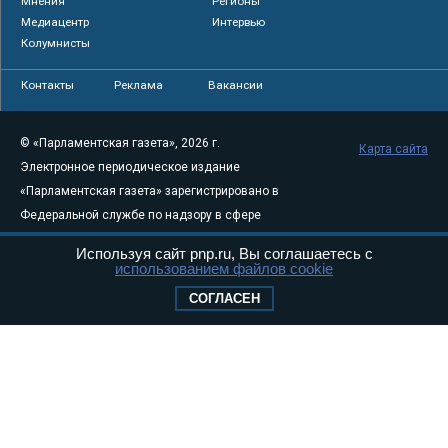
Мнения
Регионы
Медиацентр
Интервью
Колумнисты
Контакты
Реклама
Вакансии
© «Парламентская газета», 2026 г.
Карта сайта
Электронное периодическое издание
«Парламентская газета» зарегистрировано в
Федеральной службе по надзору в сфере
связи, информационных технологий и
Используя сайт pnp.ru, Вы соглашаетесь с
массовых коммуникаций (Роскомнадзор) 05
использованием файлов cookie
августа 2011 года. 18+
СОГЛАСЕН
Свидетельство о регистрации Эл № ФС77-
46097
Учредитель — АНО «Парламентская газета»
Исполняющий обязанности главного
редактора — Абдуллаев М.Р.
Тел.: +7 (495) 637–69–79 E-mail:
pg@pnp.ru