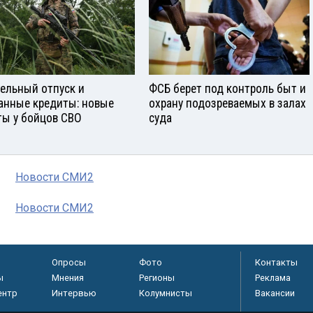
ельный отпуск и
ФСБ берет под контроль быт и
анные кредиты: новые
охрану подозреваемых в залах
ты у бойцов СВО
суда
Новости СМИ2
Новости СМИ2
Опросы
Фото
Контакты
ы
Мнения
Регионы
Реклама
ентр
Интервью
Колумнисты
Вакансии