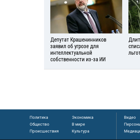
Депутат Крашенинников
Длит
заявил об угрозе для
спис
интеллектуальной
льго
собственности из-за ИИ
Политика
Экономика
Видео
Общество
В мире
Персон
Происшествия
Культура
Медиац