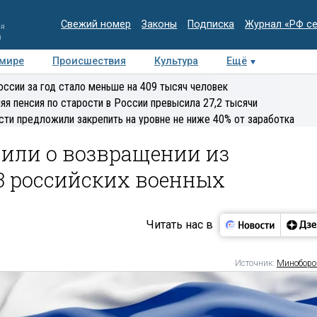
Свежий номер
Законы
Подписка
Журнал «РФ с
ия
и
 мире
Происшествия
Культура
Ещё
Медиацентр
Интервью
Колумнисты
Делова
оссии за год стало меньше на 409 тысяч человек
эксперт
яя пенсия по старости в России превысила 27,2 тысячи
сти предложили закрепить на уровне не ниже 40% от заработка
или о возвращении из
3 российских военных
Читать нас в
Источник:
Минобор