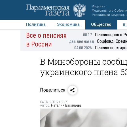
Издание
Федерального Собран
Российской Федераци
Политика
Экономика
Общество
В
Все о пенсиях
Фото
Авторы
Персоны
Мнения
Регионы
Пенсионеров в Р
08:17
Соцфонд: Средн
два дня назад
в России
Пенсию по старо
04.08.2026
В Минобороны сообщ
украинского плена 6
Поделиться
04.02.2023 13:17
Автор:
Наталия Васильева