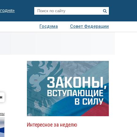
егодня»
Госдума
Совет Федерации
я
Авто
Недвижимость
Технологии
иза
оны
Интересное за неделю