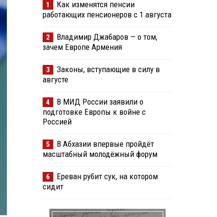
Как изменятся пенсии
1
работающих пенсионеров с 1 августа
Владимир Джабаров — о том,
2
зачем Европе Армения
Законы, вступающие в силу в
3
августе
В МИД России заявили о
4
подготовке Европы к войне с
Россией
В Абхазии впервые пройдёт
5
масштабный молодёжный форум
Ереван рубит сук, на котором
6
сидит