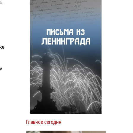
Ф.
же
й
Главное сегодня