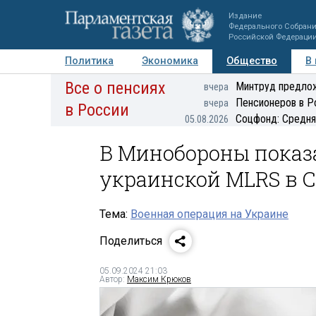
Издание
Федерального Собран
Российской Федераци
Политика
Экономика
Общество
В
Все о пенсиях
Фото
Авторы
Персоны
Мнения
Регионы
Минтруд предлож
вчера
Пенсионеров в Р
вчера
в России
Соцфонд: Средня
05.08.2026
В Минобороны показ
украинской MLRS в 
Тема:
Военная операция на Украине
Поделиться
05.09.2024 21:03
Автор:
Максим Крюков