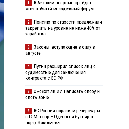
В Абхазии впервые пройдёт
1
масштабный молодёжный форум
Пенсию по старости предложили
2
закрепить на уровне не ниже 40% от
заработка
Законы, вступающие в силу в
3
августе
Путин расширил список лиц с
4
судимостью для заключения
контракта с ВС РФ
Сможет ли ИИ написать оперу и
5
спеть арию
ВС России поразили резервуары
6
с ГСМ в порту Одессы и буксир в
порту Николаева