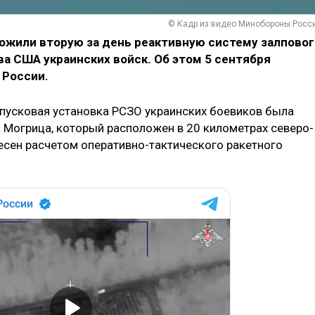
© Кадр из видео Минобороны Росс
жили вторую за день реактивную систему залповог
а США украинских войск. Об этом 5 сентября
 России.
 пусковая установка РСЗО украинских боевиков была
а Могрица, который расположен в 20 километрах северо-
есен расчетом оперативно-тактического ракетного