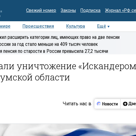
Свежий номер
Законы
Подписка
Журнал «РФ с
ия
и
 мире
Происшествия
Культура
Ещё
Медиацентр
Интервью
Колумнисты
Делова
ил расширить категории лиц, имеющих право на две пенсии
эксперт
оссии за год стало меньше на 409 тысяч человек
я пенсия по старости в России превысила 27,2 тысячи
али уничтожение «Искандером
Сумской области
Читать нас в