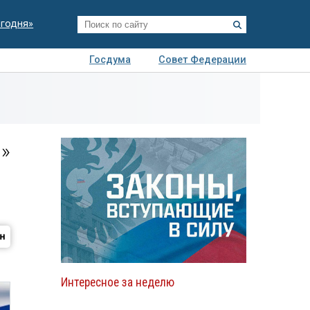
егодня»
Госдума
Совет Федерации
я
Авто
Недвижимость
Технологии
иза
»
Интересное за неделю