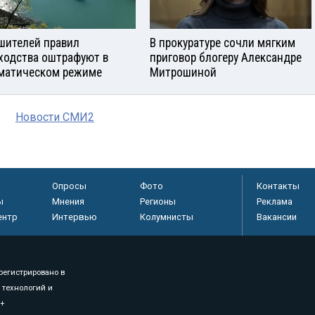
шителей правил
В прокуратуре сочли мягким
ходства оштрафуют в
приговор блогеру Александре
матическом режиме
Митрошиной
Новости СМИ2
Опросы
Фото
Контакты
ы
Мнения
Регионы
Реклама
ентр
Интервью
Колумнисты
Вакансии
регистрировано в
 технологий и
8+