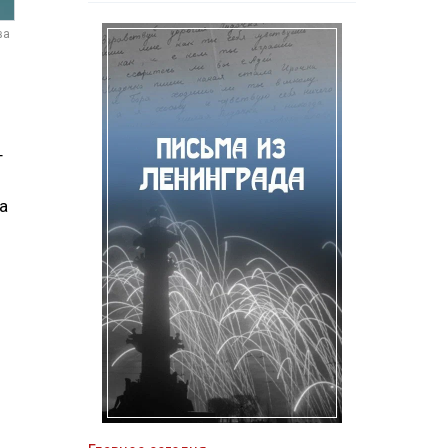
ва
т
а