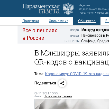
Издание
Федерального Собран
Российской Федераци
Политика
Экономика
Общество
В
Все о пенсиях
Фото
Авторы
Персоны
Мнения
Регионы
Минтруд предлож
вчера
Пенсионеров в Р
вчера
в России
Соцфонд: Средня
05.08.2026
В Минцифры заявили
QR-кодов о вакцина
Тема:
Коронавирус COVID-19: что надо з
Поделиться
08.11.2021 10:53
Автор:
Виктория Карташева