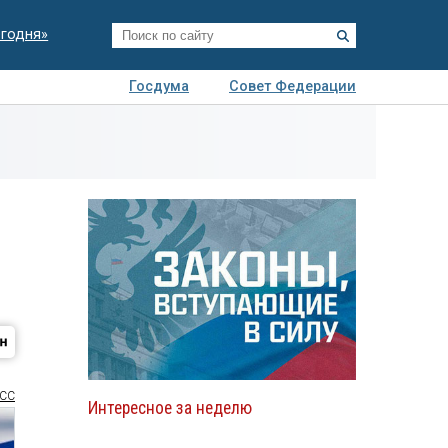
егодня»
Госдума
Совет Федерации
я
Авто
Недвижимость
Технологии
иза
СС
Интересное за неделю