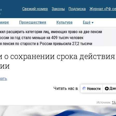
Свежий номер
Законы
Подписка
Журнал «РФ с
ия
и
 мире
Происшествия
Культура
Ещё
Медиацентр
Интервью
Колумнисты
Делова
ил расширить категории лиц, имеющих право на две пенсии
эксперт
оссии за год стало меньше на 409 тысяч человек
я пенсия по старости в России превысила 27,2 тысячи
 о сохранении срока действия
ции
нать
Читать нас в
Источник:
ТА