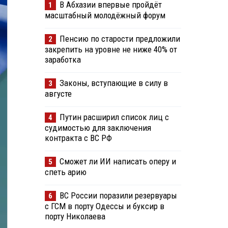
В Абхазии впервые пройдёт
1
масштабный молодёжный форум
Пенсию по старости предложили
2
закрепить на уровне не ниже 40% от
заработка
Законы, вступающие в силу в
3
августе
Путин расширил список лиц с
4
судимостью для заключения
контракта с ВС РФ
Сможет ли ИИ написать оперу и
5
спеть арию
ВС России поразили резервуары
6
с ГСМ в порту Одессы и буксир в
порту Николаева