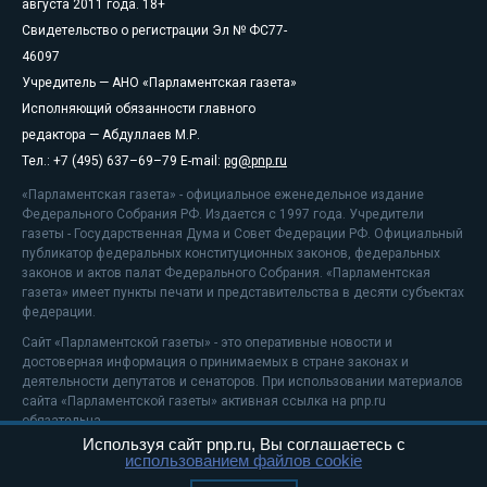
августа 2011 года. 18+
Свидетельство о регистрации Эл № ФС77-
46097
Учредитель — АНО «Парламентская газета»
Исполняющий обязанности главного
редактора — Абдуллаев М.Р.
Тел.: +7 (495) 637–69–79 E-mail:
pg@pnp.ru
«Парламентская газета» - официальное еженедельное издание
Федерального Собрания РФ. Издается с 1997 года. Учредители
газеты - Государственная Дума и Совет Федерации РФ. Официальный
публикатор федеральных конституционных законов, федеральных
законов и актов палат Федерального Собрания. «Парламентская
газета» имеет пункты печати и представительства в десяти субъектах
федерации.
Сайт «Парламентской газеты» - это оперативные новости и
достоверная информация о принимаемых в стране законах и
деятельности депутатов и сенаторов. При использовании материалов
сайта «Парламентской газеты» активная ссылка на pnp.ru
обязательна.
Используя сайт pnp.ru, Вы соглашаетесь с
На информационном ресурсе применяются
рекомендательные
использованием файлов cookie
технологии