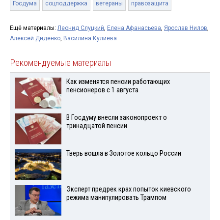
Госдума
соцподдержка
ветераны
правозащита
Ещё материалы:
Леонид Слуцкий
,
Елена Афанасьева
,
Ярослав Нилов
,
Алексей Диденко
,
Василина Кулиева
Рекомендуемые материалы
Как изменятся пенсии работающих
пенсионеров с 1 августа
В Госдуму внесли законопроект о
тринадцатой пенсии
Тверь вошла в Золотое кольцо России
Эксперт предрек крах попыток киевского
режима манипулировать Трампом