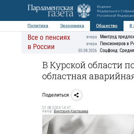
Издание
Федерального Собран
Российской Федераци
Политика
Экономика
Общество
В
Все о пенсиях
Фото
Авторы
Персоны
Мнения
Регионы
Минтруд предлож
вчера
Пенсионеров в Р
вчера
в России
Соцфонд: Средня
05.08.2026
В Курской области 
областная аварийна
Поделиться
22.08.2024 14:47
Автор:
Виктория Карташева