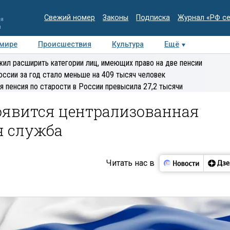
Свежий номер
Законы
Подписка
Журнал «РФ с
ия
и
 мире
Происшествия
Культура
Ещё
Медиацентр
Интервью
Колумнисты
Делова
ил расширить категории лиц, имеющих право на две пенсии
эксперт
оссии за год стало меньше на 409 тысяч человек
я пенсия по старости в России превысила 27,2 тысячи
появится централизованная
я служба
Читать нас в