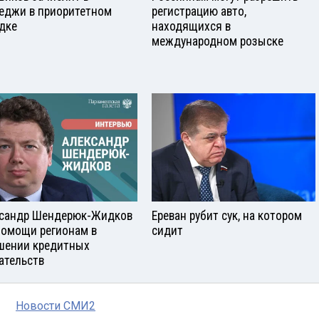
еджи в приоритетном
регистрацию авто,
дке
находящихся в
международном розыске
сандр Шендерюк-Жидков
Ереван рубит сук, на котором
помощи регионам в
сидит
шении кредитных
ательств
Новости СМИ2