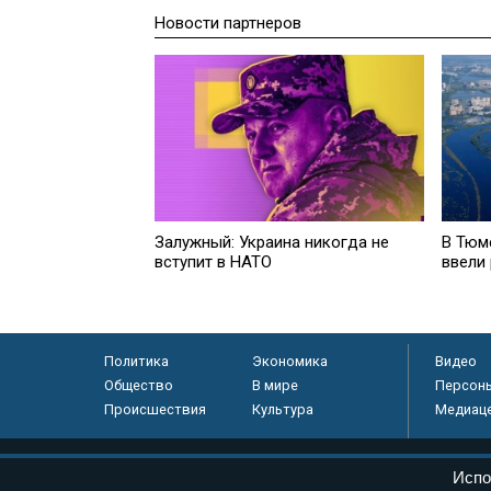
Новости партнеров
Залужный: Украина никогда не
В Тюм
вступит в НАТО
ввели
Политика
Экономика
Видео
Общество
В мире
Персон
Происшествия
Культура
Медиац
© «Парламентская газета», 2026 г.
Испо