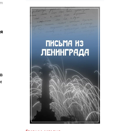
om
2
ся
 в
и