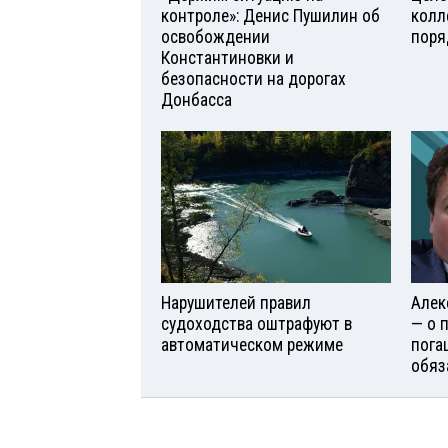
контроле»: Денис Пушилин об
колл
освобождении
поря
Константиновки и
безопасности на дорогах
Донбасса
Нарушителей правил
Алек
судоходства оштрафуют в
— о 
автоматическом режиме
пога
обяз