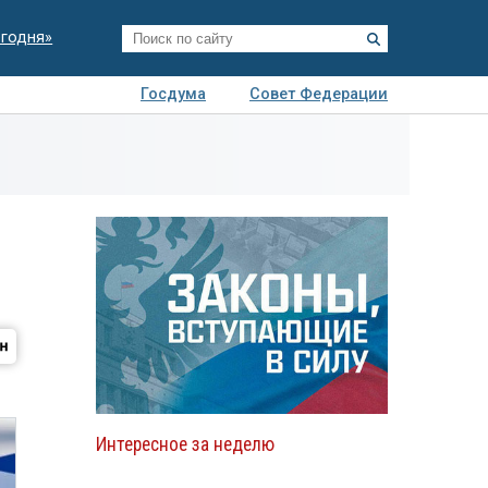
егодня»
Госдума
Совет Федерации
я
Авто
Недвижимость
Технологии
иза
Интересное за неделю