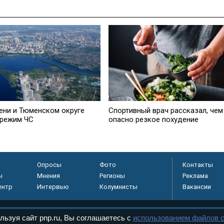
ени и Тюменском округе
Спортивный врач рассказал, чем
 режим ЧС
опасно резкое похудение
Опросы
Фото
Контакты
ы
Мнения
Регионы
Реклама
ентр
Интервью
Колумнисты
Вакансии
льзуя сайт pnp.ru, Вы соглашаетесь с
использованием файлов c