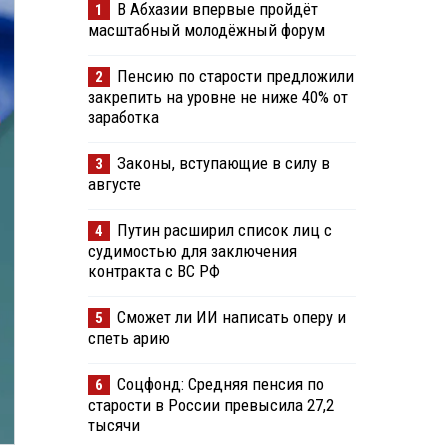
В Абхазии впервые пройдёт
1
масштабный молодёжный форум
Пенсию по старости предложили
2
закрепить на уровне не ниже 40% от
заработка
Законы, вступающие в силу в
3
августе
Путин расширил список лиц с
4
судимостью для заключения
контракта с ВС РФ
Сможет ли ИИ написать оперу и
5
спеть арию
Соцфонд: Средняя пенсия по
6
старости в России превысила 27,2
тысячи