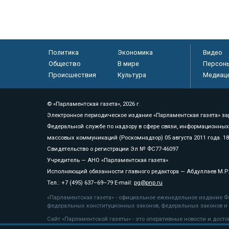
Политика
Экономика
Видео
Общество
В мире
Персон
Происшествия
Культура
Медиац
© «Парламентская газета», 2026 г.
Электронное периодическое издание «Парламентская газета» за
Федеральной службе по надзору в сфере связи, информационных
массовых коммуникаций (Роскомнадзор) 05 августа 2011 года. 1
Свидетельство о регистрации Эл № ФС77-46097
Учредитель — АНО «Парламентская газета»
Исполняющий обязанности главного редактора — Абдуллаев М.Р
Тел.: +7 (495) 637–69–79 E-mail:
pg@pnp.ru
«Парламентская газета» - официальное еженедельное издание Фе
федеральных конституционных законов, федеральных законов и а
Сайт «Парламентской газеты» - это оперативные новости и дост
«Парламентской газеты» активная ссылка на pnp.ru обязательна.