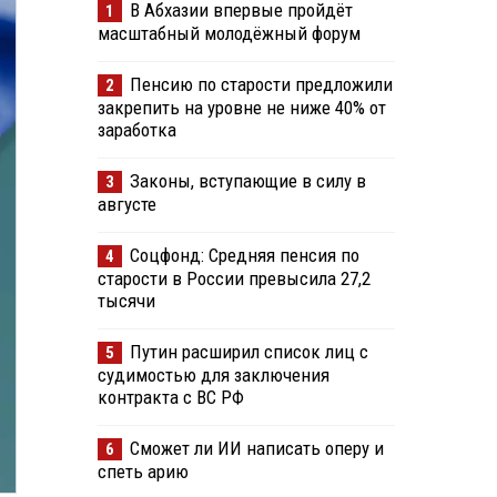
В Абхазии впервые пройдёт
1
масштабный молодёжный форум
Пенсию по старости предложили
2
закрепить на уровне не ниже 40% от
заработка
Законы, вступающие в силу в
3
августе
Соцфонд: Средняя пенсия по
4
старости в России превысила 27,2
тысячи
Путин расширил список лиц с
5
судимостью для заключения
контракта с ВС РФ
Сможет ли ИИ написать оперу и
6
спеть арию