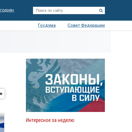
егодня»
Госдума
Совет Федерации
я
Авто
Недвижимость
Технологии
иза
Интересное за неделю