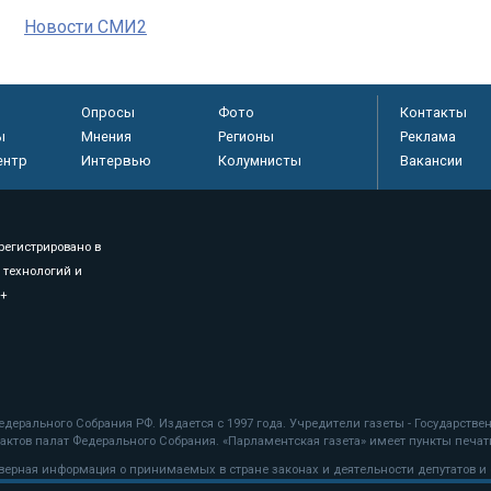
Новости СМИ2
Опросы
Фото
Контакты
ы
Мнения
Регионы
Реклама
ентр
Интервью
Колумнисты
Вакансии
регистрировано в
 технологий и
8+
.
дерального Собрания РФ. Издается с 1997 года. Учредители газеты - Государств
ктов палат Федерального Собрания. «Парламентская газета» имеет пункты печати
оверная информация о принимаемых в стране законах и деятельности депутатов и