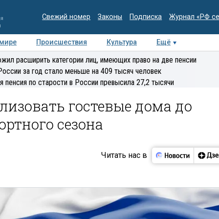
Свежий номер
Законы
Подписка
Журнал «РФ с
ия
и
 мире
Происшествия
Культура
Ещё
Медиацентр
Интервью
Колумнисты
Делова
жил расширить категории лиц, имеющих право на две пенсии
эксперт
России за год стало меньше на 409 тысяч человек
я пенсия по старости в России превысила 27,2 тысячи
лизовать гостевые дома до
ортного сезона
Читать нас в