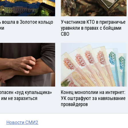
ь вошла в Золотое кольцо
Участников КТО в приграничье
ии
уравняли в правах с бойцами
СВО
опасен «зуд купальщика»
Конец монополии на интернет:
к им не заразиться
УК оштрафуют за навязывание
провайдеров
Новости СМИ2