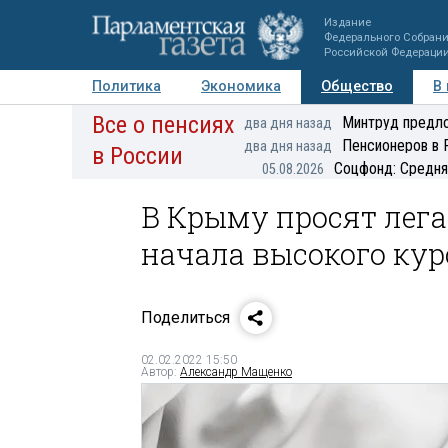
Издание
Федерального Собран
Российской Федераци
Политика
Экономика
Общество
В
Все о пенсиях
Фото
Авторы
Персоны
Мнения
Регионы
Минтруд предло
два дня назад
Пенсионеров в 
два дня назад
в России
Соцфонд: Средня
05.08.2026
В Крыму просят лега
начала высокого кур
Поделиться
02.02.2022 15:50
Автор:
Александр Мащенко