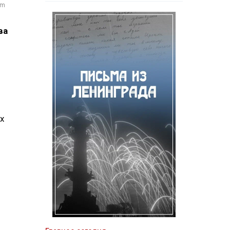
om
ва
х