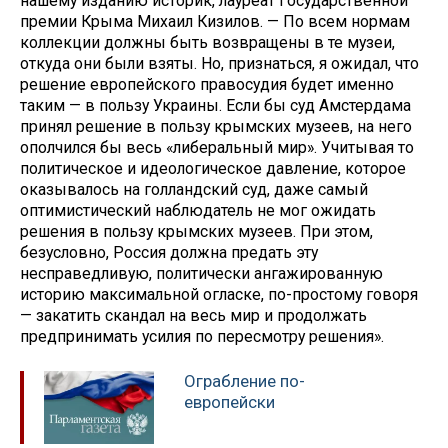
нашему изданию историк, лауреат Государственной
премии Крыма Михаил Кизилов. — По всем нормам
коллекции должны быть возвращены в те музеи,
откуда они были взяты. Но, признаться, я ожидал, что
решение европейского правосудия будет именно
таким — в пользу Украины. Если бы суд Амстердама
принял решение в пользу крымских музеев, на него
ополчился бы весь «либеральный мир». Учитывая то
политическое и идеологическое давление, которое
оказывалось на голландский суд, даже самый
оптимистический наблюдатель не мог ожидать
решения в пользу крымских музеев. При этом,
безусловно, Россия должна предать эту
несправедливую, политически ангажированную
историю максимальной огласке, по-простому говоря
— закатить скандал на весь мир и продолжать
предпринимать усилия по пересмотру решения».
Ограбление по-
европейски