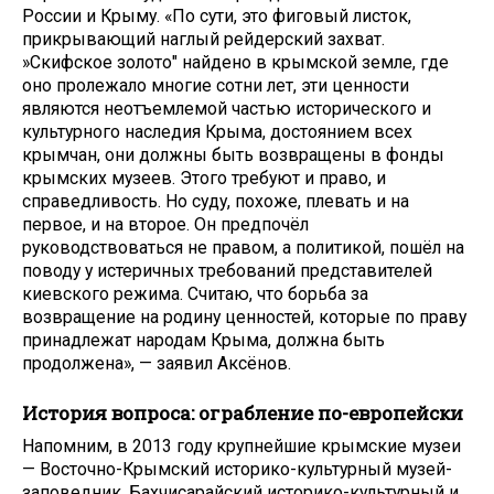
России и Крыму. «По сути, это фиговый листок,
прикрывающий наглый рейдерский захват.
»Скифское золото" найдено в крымской земле, где
оно пролежало многие сотни лет, эти ценности
являются неотъемлемой частью исторического и
культурного наследия Крыма, достоянием всех
крымчан, они должны быть возвращены в фонды
крымских музеев. Этого требуют и право, и
справедливость. Но суду, похоже, плевать и на
первое, и на второе. Он предпочёл
руководствоваться не правом, а политикой, пошёл на
поводу у истеричных требований представителей
киевского режима. Считаю, что борьба за
возвращение на родину ценностей, которые по праву
принадлежат народам Крыма, должна быть
продолжена», — заявил Аксёнов.
История вопроса: ограбление по-европейски
Напомним, в 2013 году крупнейшие крымские музеи
— Восточно-Крымский историко-культурный музей-
заповедник, Бахчисарайский историко-культурный и