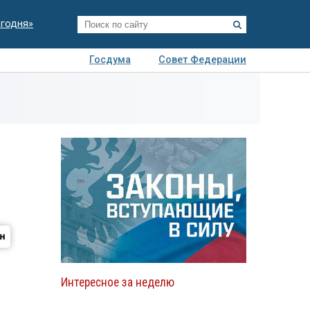
егодня»
Госдума
Совет Федерации
я
Авто
Недвижимость
Технологии
иза
Интересное за неделю