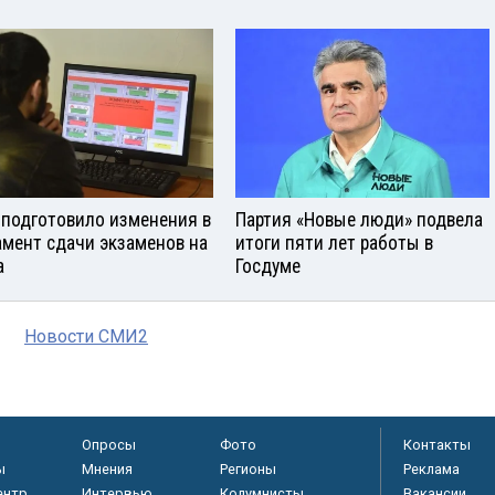
подготовило изменения в
Партия «Новые люди» подвела
амент сдачи экзаменов на
итоги пяти лет работы в
а
Госдуме
Новости СМИ2
Опросы
Фото
Контакты
ы
Мнения
Регионы
Реклама
ентр
Интервью
Колумнисты
Вакансии