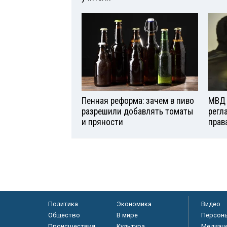
Пенная реформа: зачем в пиво
МВД 
разрешили добавлять томаты
регл
и пряности
прав
Политика
Экономика
Видео
Общество
В мире
Персон
Происшествия
Культура
Медиац