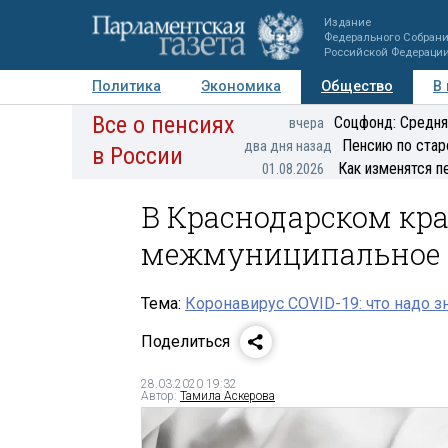
Издание
Федерального Собран
Российской Федераци
Политика
Экономика
Общество
В
Все о пенсиях
Фото
Авторы
Персоны
Мнения
Регионы
Соцфонд: Средня
вчера
Пенсию по стар
два дня назад
в России
Как изменятся п
01.08.2026
В Краснодарском кр
межмуниципальное 
Тема:
Коронавирус COVID-19: что надо з
Поделиться
28.03.2020 19:32
Автор:
Тамила Аскерова