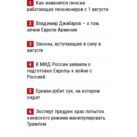
Как изменятся пенсии
1
работающих пенсионеров с 1 августа
Владимир Джабаров — о том,
2
зачем Европе Армения
Законы, вступающие в силу в
3
августе
В МИД России заявили о
4
подготовке Европы к войне с
Россией
Ереван рубит сук, на котором
5
сидит
Эксперт предрек крах попыток
6
киевского режима манипулировать
Трампом