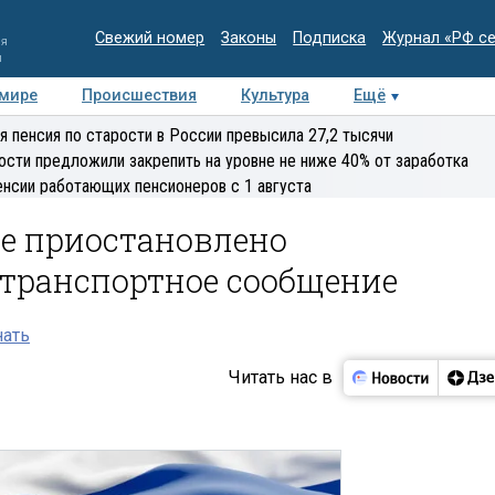
Свежий номер
Законы
Подписка
Журнал «РФ с
ия
и
 мире
Происшествия
Культура
Ещё
Медиацентр
Интервью
Колумнисты
Делова
я пенсия по старости в России превысила 27,2 тысячи
эксперт
ости предложили закрепить на уровне не ниже 40% от заработка
енсии работающих пенсионеров с 1 августа
ае приостановлено
транспортное сообщение
нать
Читать нас в