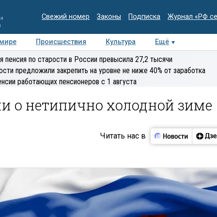
Свежий номер
Законы
Подписка
Журнал «РФ с
ия
и
 мире
Происшествия
Культура
Ещё
Медиацентр
Интервью
Колумнисты
Делова
я пенсия по старости в России превысила 27,2 тысячи
эксперт
ости предложили закрепить на уровне не ниже 40% от заработка
енсии работающих пенсионеров с 1 августа
ли о нетипично холодной зиме
Читать нас в