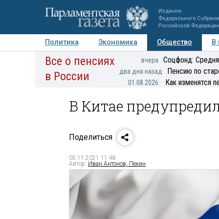
Издание
Федерального Собран
Российской Федераци
Политика
Экономика
Общество
В
Все о пенсиях
Фото
Авторы
Персоны
Мнения
Регионы
Соцфонд: Средня
вчера
Пенсию по стар
два дня назад
в России
Как изменятся п
01.08.2026
В Китае предупреди
Поделиться
05.11.2021 11:48
Автор:
Иван Антонов, Пекин