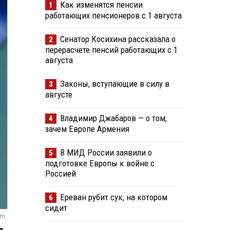
Как изменятся пенсии
1
работающих пенсионеров с 1 августа
Сенатор Косихина рассказала о
2
перерасчете пенсий работающих с 1
августа
Законы, вступающие в силу в
3
августе
Владимир Джабаров — о том,
4
зачем Европе Армения
В МИД России заявили о
5
подготовке Европы к войне с
Россией
Ереван рубит сук, на котором
6
сидит
om
е