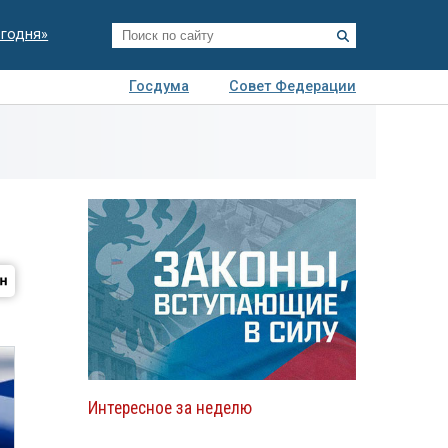
егодня»
Госдума
Совет Федерации
я
Авто
Недвижимость
Технологии
иза
Интересное за неделю