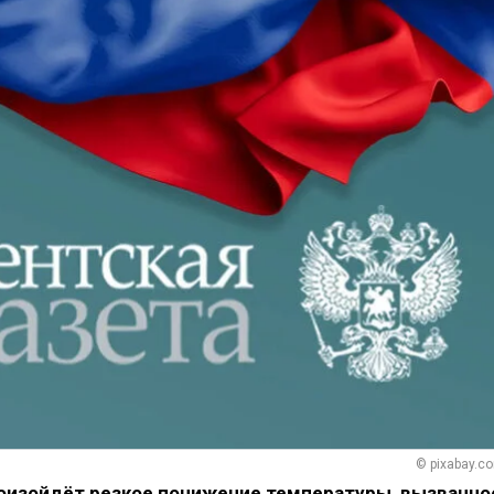
© pixabay.c
роизойдёт резкое понижение температуры, вызванно