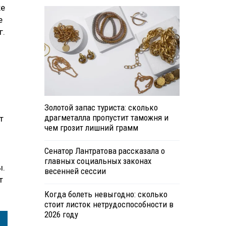
же
е
г.
Золотой запас туриста: сколько
драгметалла пропустит таможня и
т
чем грозит лишний грамм
Сенатор Лантратова рассказала о
главных социальных законах
ы.
весенней сессии
т
Когда болеть невыгодно: сколько
стоит листок нетрудоспособности в
2026 году