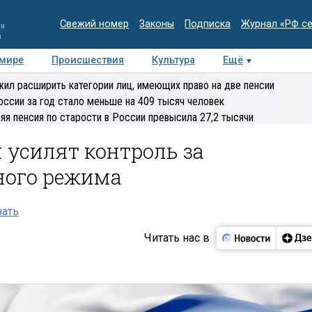
Свежий номер
Законы
Подписка
Журнал «РФ с
ия
и
 мире
Происшествия
Культура
Ещё
Медиацентр
Интервью
Колумнисты
Делова
ил расширить категории лиц, имеющих право на две пенсии
эксперт
оссии за год стало меньше на 409 тысяч человек
яя пенсия по старости в России превысила 27,2 тысячи
 усилят контроль за
ного режима
нать
Читать нас в