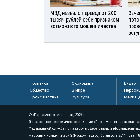
МВД назвало перевод от 200
Заче
тысяч рублей себе признаком
пото
возможного мошенничества
пров
всту
Политика
Экономика
Видео
Общество
В мире
Персон
Происшествия
Культура
Медиац
© «Парламентская газета», 2026 г.
Электронное периодическое издание «Парламентская газета» за
Федеральной службе по надзору в сфере связи, информационных
массовых коммуникаций (Роскомнадзор) 05 августа 2011 года. 1