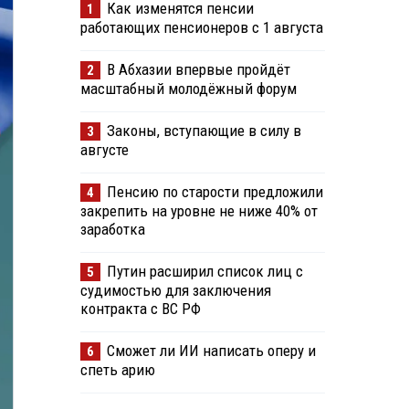
Как изменятся пенсии
1
работающих пенсионеров с 1 августа
В Абхазии впервые пройдёт
2
масштабный молодёжный форум
Законы, вступающие в силу в
3
августе
Пенсию по старости предложили
4
закрепить на уровне не ниже 40% от
заработка
Путин расширил список лиц с
5
судимостью для заключения
контракта с ВС РФ
Сможет ли ИИ написать оперу и
6
спеть арию