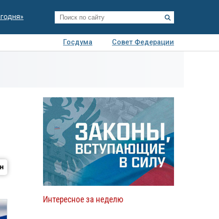
егодня»
Госдума
Совет Федерации
я
Авто
Недвижимость
Технологии
иза
Интересное за неделю