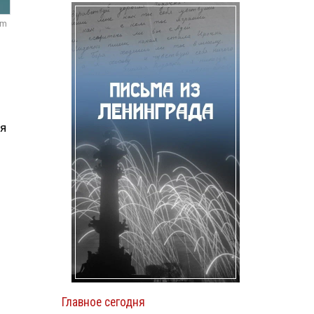
om
ся
Главное сегодня