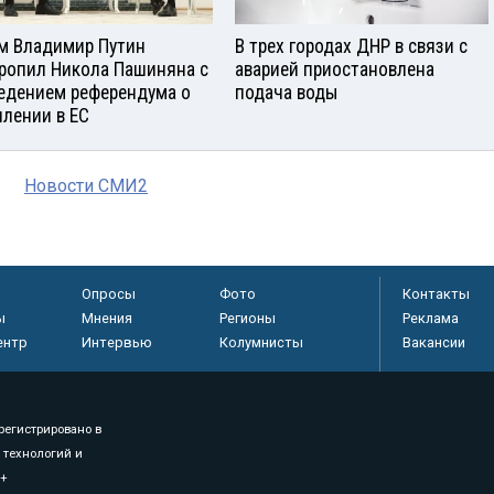
м Владимир Путин
В трех городах ДНР в связи с
ропил Никола Пашиняна с
аварией приостановлена
едением референдума о
подача воды
плении в ЕС
Новости СМИ2
Опросы
Фото
Контакты
ы
Мнения
Регионы
Реклама
ентр
Интервью
Колумнисты
Вакансии
регистрировано в
 технологий и
8+