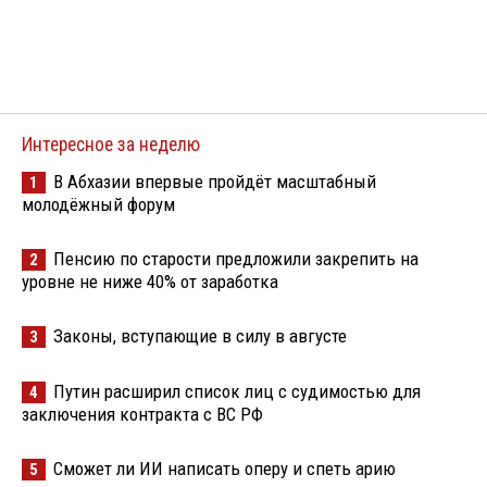
Интересное за неделю
В Абхазии впервые пройдёт масштабный
1
молодёжный форум
Пенсию по старости предложили закрепить на
2
уровне не ниже 40% от заработка
Законы, вступающие в силу в августе
3
Путин расширил список лиц с судимостью для
4
заключения контракта с ВС РФ
Сможет ли ИИ написать оперу и спеть арию
5