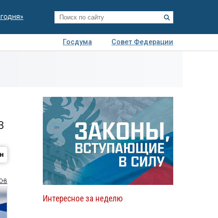
егодня»
Госдума
Совет Федерации
я
Авто
Недвижимость
Технологии
иза
в
0-8
Интересное за неделю