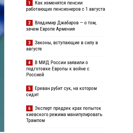
Как изменятся пенсии
1
работающих пенсионеров с 1 августа
Владимир Джабаров — о том,
2
зачем Европе Армения
Законы, вступающие в силу в
3
августе
В МИД России заявили о
4
подготовке Европы к войне с
Россией
Ереван рубит сук, на котором
5
сидит
Эксперт предрек крах попыток
6
киевского режима манипулировать
Трампом