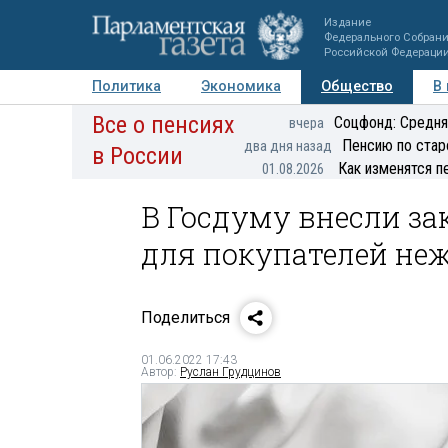
Издание
Федерального Собран
Российской Федераци
Политика
Экономика
Общество
В
Все о пенсиях
Фото
Авторы
Персоны
Мнения
Регионы
Соцфонд: Средня
вчера
Пенсию по стар
два дня назад
в России
Как изменятся п
01.08.2026
В Госдуму внесли за
для покупателей не
Поделиться
01.06.2022 17:43
Автор:
Руслан Грудцинов