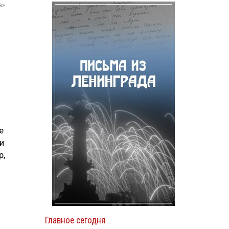
а»
е
и
р,
Главное сегодня