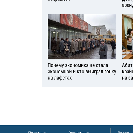
арен
Почему экономика не стала
Абит
экономной и кто выиграл гонку
край
на лафетах
на з
Политика
Экономика
Видео