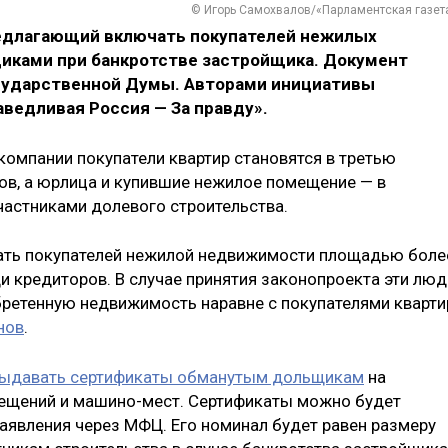
© Игорь Самохвалов/«Парламентская газет
редлагающий включать покупателей нежилых
иками при банкротстве застройщика. Документ
осударственной Думы. Авторами инициативы
ведливая Россия — За правду».
компании покупатели квартир становятся в третью
ов, а юрлица и купившие нежилое помещение — в
частниками долевого строительства.
вать покупателей нежилой недвижимости площадью боле
и кредиторов. В случае принятия законопроекта эти люд
бретенную недвижимость наравне с покупателями кварти
нов
.
ыдавать сертификаты обманутым дольщикам
на
ещений и машино-мест. Сертификаты можно будет
заявления через МФЦ. Его номинал будет равен размеру