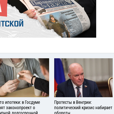
то ипотеки: в Госдуме
Протесты в Венгрии:
вят законопроект о
политический кризис набирает
упной долгосрочной
обороты