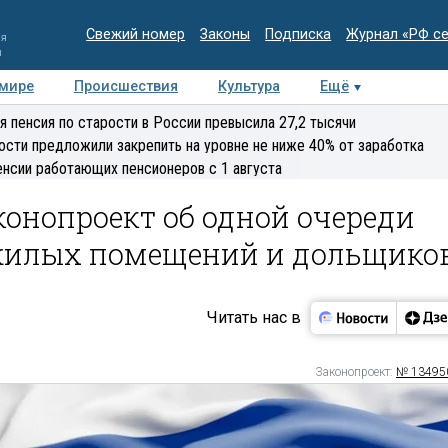
Свежий номер
Законы
Подписка
Журнал «РФ с
ия
и
 мире
Происшествия
Культура
Ещё
Медиацентр
Интервью
Колумнисты
Делова
я пенсия по старости в России превысила 27,2 тысячи
эксперт
ости предложили закрепить на уровне не ниже 40% от заработка
енсии работающих пенсионеров с 1 августа
конопроект об одной очереди
жилых помещений и дольщико
Читать нас в
Законопроект:
№ 13495