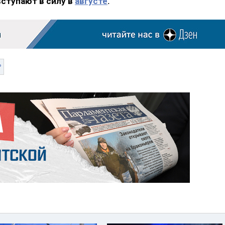
вступают в силу в
августе
.
Р