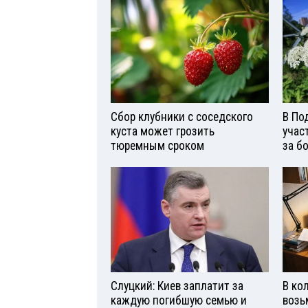
Сбор клубники с соседского
В По
куста может грозить
учас
тюремным сроком
за б
Слуцкий: Киев заплатит за
В ко
каждую погибшую семью и
возь