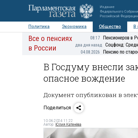
Издание
Федерального Собран
Российской Федераци
Политика
Экономика
Общество
В
Все о пенсиях
Фото
Авторы
Персоны
Мнения
Регионы
Пенсионеров в Р
08:17
Соцфонд: Средн
два дня назад
в России
Пенсию по старо
04.08.2026
В Госдуму внесли за
опасное вождение
Документ опубликован в элек
Поделиться
10.06.2024 11:22
Автор:
Юлия Катенёва