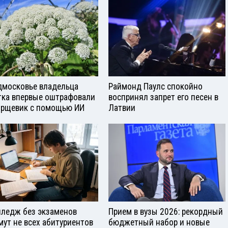
дмосковье владельца
Раймонд Паулс спокойно
тка впервые оштрафовали
воспринял запрет его песен в
орщевик с помощью ИИ
Латвии
лледж без экзаменов
Прием в вузы 2026: рекордный
мут не всех абитуриентов
бюджетный набор и новые