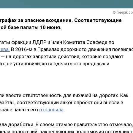
© freepik.c
штрафах за опасное вождение. Соответствующие
ой базе палаты 10 июня.
таты фракции ЛДПР и член Комитета Совфеда по
ева.
В 2016-м в Правилах дорожного движения появила
 — на дорогах запретили действия, которые создают
то не установили, хотя сделать это предлагали
и ввести ответственность для лихачей на дорогах. Как
азета», соответствующий законопроект они внесли в
врале палата его
отклонила
.
ла доработки. В своем отзыве правительство отмечало,
ржала положений, закрепляющих полномочия сотруднико