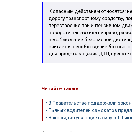
К опасным действиям относятся: н
дорогу транспортному средству, 
перестроение при интенсивном движ
поворота налево или направо, разв
несоблюдение безопасной дистанци
считается несоблюдение бокового и
для предотвращения ДТП, препятст
Читайте также:
• В Правительстве поддержали зако
• Пьяных водителей самокатов пред
• Законы, вступающие в силу с 10 ию