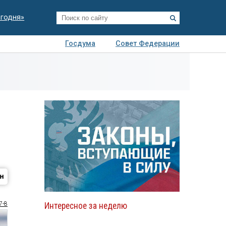
егодня»
Госдума
Совет Федерации
я
Авто
Недвижимость
Технологии
иза
7-8
Интересное за неделю