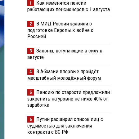
Как изменятся пенсии
1
работающих пенсионеров с 1 августа
В МИД России заявили о
2
подготовке Европы к войне с
Россией
Законы, вступающие в силу в
3
августе
В Абхазии впервые пройдёт
4
масштабный молодёжный форум
Пенсию по старости предложили
5
закрепить на уровне не ниже 40% от
заработка
Путин расширил список лиц с
6
судимостью для заключения
контракта с ВС РФ