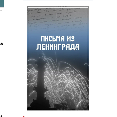
om
сь
в