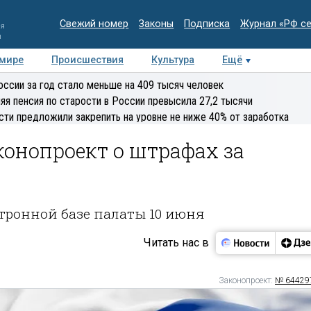
Свежий номер
Законы
Подписка
Журнал «РФ с
ия
и
 мире
Происшествия
Культура
Ещё
Медиацентр
Интервью
Колумнисты
Делова
оссии за год стало меньше на 409 тысяч человек
эксперт
яя пенсия по старости в России превысила 27,2 тысячи
сти предложили закрепить на уровне не ниже 40% от заработка
конопроект о штрафах за
тронной базе палаты 10 июня
Читать нас в
Законопроект:
№ 64429