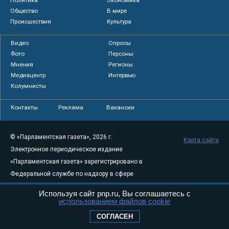
Общество
В мире
Происшествия
Культура
Видео
Опросы
Фото
Персоны
Мнения
Регионы
Медиацентр
Интервью
Колумнисты
Контакты
Реклама
Вакансии
© «Парламентская газета», 2026 г.
Карта сайта
Электронное периодическое издание
«Парламентская газета» зарегистрировано в
Федеральной службе по надзору в сфере
связи, информационных технологий и
Используя сайт pnp.ru, Вы соглашаетесь с
массовых коммуникаций (Роскомнадзор) 05
использованием файлов cookie
августа 2011 года. 18+
СОГЛАСЕН
Свидетельство о регистрации Эл № ФС77-