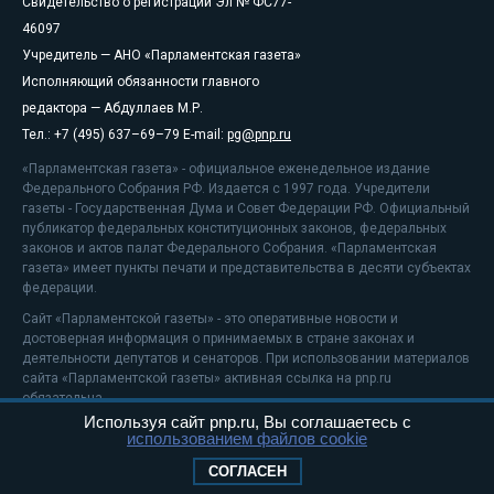
Свидетельство о регистрации Эл № ФС77-
46097
Учредитель — АНО «Парламентская газета»
Исполняющий обязанности главного
редактора — Абдуллаев М.Р.
Тел.: +7 (495) 637–69–79 E-mail:
pg@pnp.ru
«Парламентская газета» - официальное еженедельное издание
Федерального Собрания РФ. Издается с 1997 года. Учредители
газеты - Государственная Дума и Совет Федерации РФ. Официальный
публикатор федеральных конституционных законов, федеральных
законов и актов палат Федерального Собрания. «Парламентская
газета» имеет пункты печати и представительства в десяти субъектах
федерации.
Сайт «Парламентской газеты» - это оперативные новости и
достоверная информация о принимаемых в стране законах и
деятельности депутатов и сенаторов. При использовании материалов
сайта «Парламентской газеты» активная ссылка на pnp.ru
обязательна.
Используя сайт pnp.ru, Вы соглашаетесь с
На информационном ресурсе применяются
рекомендательные
использованием файлов cookie
технологии
Положение о защите персональных данных
СОГЛАСЕН