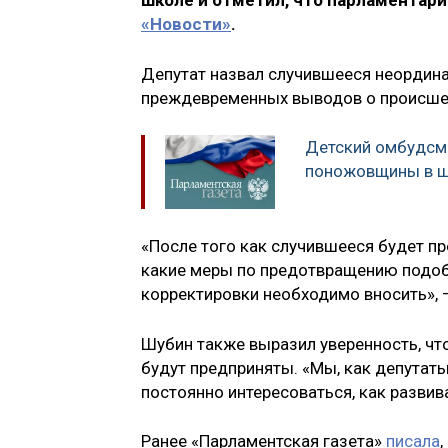
школе и отметил, что парламентар
«Новости»
.
Депутат назвал случившееся неординар
преждевременных выводов о происше
Детский омбудсме
поножовщины в 
«После того как случившееся будет пр
какие меры по предотвращению подоб
корректировки необходимо вносить», 
Шубин также выразил уверенность, чт
будут предприняты. «Мы, как депутаты
постоянно интересоваться, как разви
Ранее «Парламентская газета»
писала