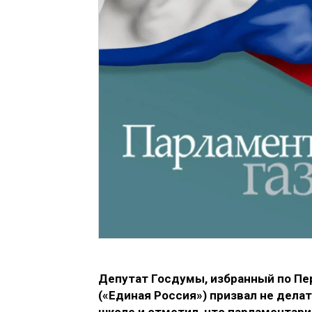
Депутат Госдумы, избранный по Пе
(«Единая Россия») призвал не дел