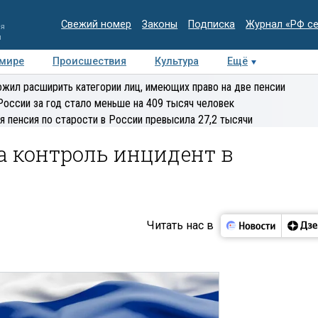
Свежий номер
Законы
Подписка
Журнал «РФ с
ия
и
 мире
Происшествия
Культура
Ещё
Медиацентр
Интервью
Колумнисты
Делова
жил расширить категории лиц, имеющих право на две пенсии
эксперт
России за год стало меньше на 409 тысяч человек
я пенсия по старости в России превысила 27,2 тысячи
а контроль инцидент в
Читать нас в