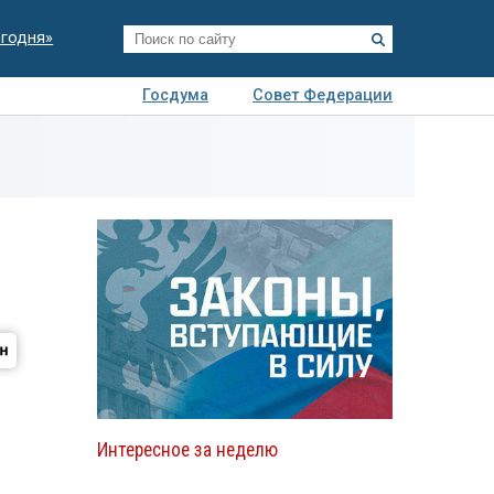
егодня»
Госдума
Совет Федерации
я
Авто
Недвижимость
Технологии
иза
Интересное за неделю