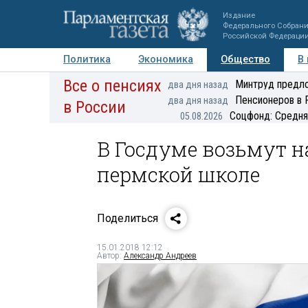
Издание
Федерального Собран
Российской Федераци
Политика
Экономика
Общество
В
Все о пенсиях
Фото
Авторы
Персоны
Мнения
Регионы
Минтруд предло
два дня назад
Пенсионеров в 
два дня назад
в России
Соцфонд: Средня
05.08.2026
В Госдуме возьмут н
пермской школе
Поделиться
15.01.2018 12:12
Автор:
Александр Андреев