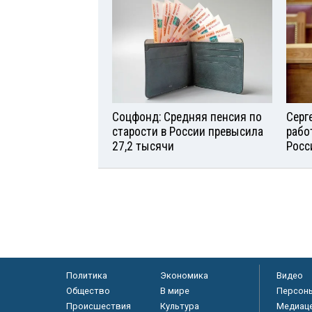
Соцфонд: Средняя пенсия по
Серг
старости в России превысила
рабо
27,2 тысячи
Росс
Политика
Экономика
Видео
Общество
В мире
Персон
Происшествия
Культура
Медиац