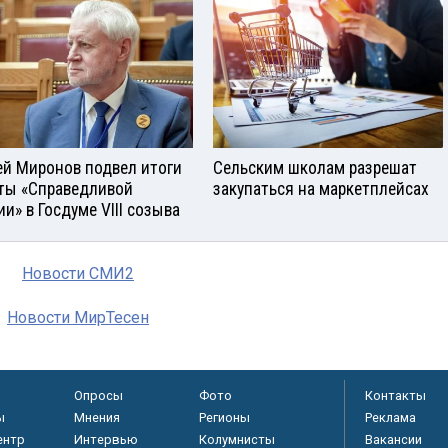
ей Миронов подвел итоги
Сельским школам разрешат
ты «Справедливой
закупаться на маркетплейсах
ии» в Госдуме VIII созыва
Новости СМИ2
Новости МирТесен
Опросы
Фото
Контакты
ы
Мнения
Регионы
Реклама
ентр
Интервью
Колумнисты
Вакансии