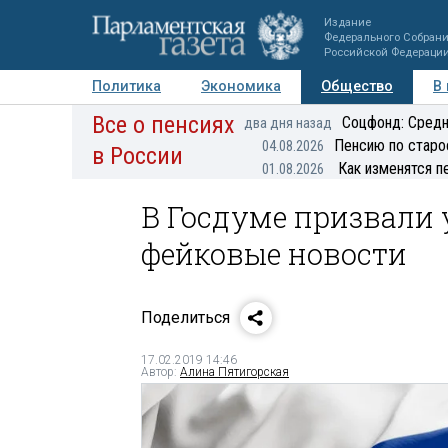
Издание
Федерального Собран
Российской Федераци
Политика
Экономика
Общество
В
Все о пенсиях
Фото
Авторы
Персоны
Мнения
Регионы
Соцфонд: Средн
два дня назад
Пенсию по старо
04.08.2026
в России
Как изменятся п
01.08.2026
В Госдуме призвали 
фейковые новости
Поделиться
17.02.2019 14:46
Автор:
Алина Пятигорская