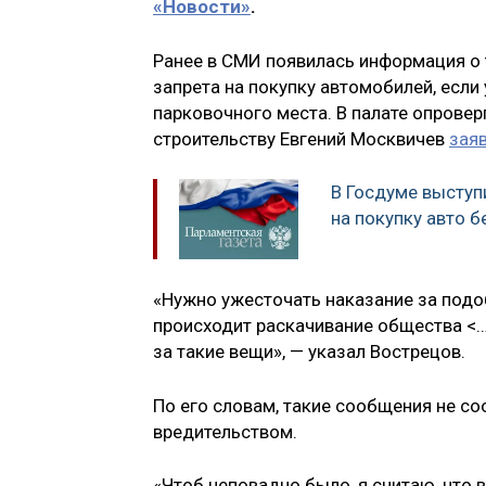
«Новости»
.
Ранее в СМИ появилась информация о 
запрета на покупку автомобилей, если 
парковочного места. В палате опровер
строительству Евгений Москвичев
зая
В Госдуме выступ
на покупку авто 
«Нужно ужесточать наказание за подоб
происходит раскачивание общества <…
за такие вещи», — указал Вострецов.
По его словам, такие сообщения не со
вредительством.
«Чтоб неповадно было, я считаю, что 