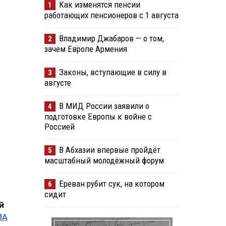
Как изменятся пенсии
1
работающих пенсионеров с 1 августа
Владимир Джабаров — о том,
2
зачем Европе Армения
Законы, вступающие в силу в
3
августе
В МИД России заявили о
4
подготовке Европы к войне с
Россией
В Абхазии впервые пройдёт
5
масштабный молодёжный форум
Ереван рубит сук, на котором
6
сидит
й
ИА