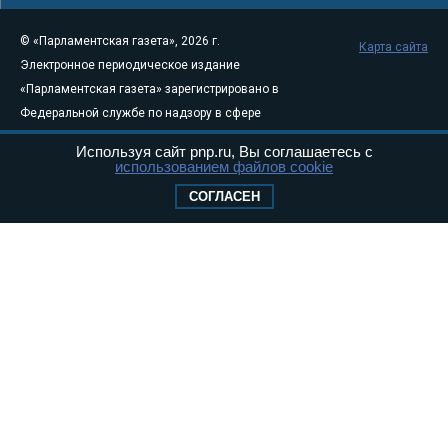
© «Парламентская газета», 2026 г.
Карта сайта
Электронное периодическое издание
«Парламентская газета» зарегистрировано в
Федеральной службе по надзору в сфере
связи, информационных технологий и
Используя сайт pnp.ru, Вы соглашаетесь с
массовых коммуникаций (Роскомнадзор) 05
использованием файлов cookie
августа 2011 года. 18+
СОГЛАСЕН
Свидетельство о регистрации Эл № ФС77-
46097
Учредитель — АНО «Парламентская газета»
Исполняющий обязанности главного
редактора — Абдуллаев М.Р.
Тел.: +7 (495) 637–69–79 E-mail:
pg@pnp.ru
«Парламентская газета» - официальное еженедельное издание
Федерального Собрания РФ. Издается с 1997 года. Учредители
газеты - Государственная Дума и Совет Федерации РФ. Официальный
публикатор федеральных конституционных законов, федеральных
законов и актов палат Федерального Собрания. «Парламентская