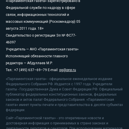
«Парламентская газета» зарегистрировано в
Федеральной службе по надзору в сфере
связи, информационных технологий и
массовых коммуникаций (Роскомнадзор) 05
августа 2011 года. 18+
Свидетельство о регистрации Эл № ФС77-
46097
Учредитель — АНО «Парламентская газета»
Исполняющий обязанности главного
редактора — Абдуллаев М.Р.
Тел.: +7 (495) 637–69–79 E-mail:
pg@pnp.ru
«Парламентская газета» - официальное еженедельное издание
Федерального Собрания РФ. Издается с 1997 года. Учредители
газеты - Государственная Дума и Совет Федерации РФ. Официальный
публикатор федеральных конституционных законов, федеральных
законов и актов палат Федерального Собрания. «Парламентская
газета» имеет пункты печати и представительства в десяти субъектах
федерации.
Сайт «Парламентской газеты» - это оперативные новости и
достоверная информация о принимаемых в стране законах и
деятельности депутатов и сенаторов. При использовании материалов