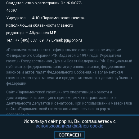
Свидетельство о регистрации Эл № ФС77-
46097
Учредитель — АНО «Парламентская газета»
Исполняющий обязанности главного
редактора — Абдуллаев М.Р.
Тел.: +7 (495) 637–69–79 E-mail:
pg@pnp.ru
«Парламентская газета» - официальное еженедельное издание
Федерального Собрания РФ. Издается с 1997 года. Учредители
газеты - Государственная Дума и Совет Федерации РФ. Официальный
публикатор федеральных конституционных законов, федеральных
законов и актов палат Федерального Собрания. «Парламентская
газета» имеет пункты печати и представительства в десяти субъектах
федерации.
Сайт «Парламентской газеты» - это оперативные новости и
достоверная информация о принимаемых в стране законах и
деятельности депутатов и сенаторов. При использовании материалов
сайта «Парламентской газеты» активная ссылка на pnp.ru
обязательна.
Используя сайт pnp.ru, Вы соглашаетесь с
На информационном ресурсе применяются
рекомендательные
использованием файлов cookie
технологии
Положение о защите персональных данных
СОГЛАСЕН