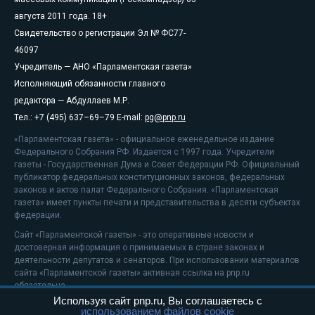
августа 2011 года. 18+
Свидетельство о регистрации Эл № ФС77-
46097
Учредитель — АНО «Парламентская газета»
Исполняющий обязанности главного
редактора — Абдуллаев М.Р.
Тел.: +7 (495) 637–69–79 E-mail:
pg@pnp.ru
«Парламентская газета» - официальное еженедельное издание
Федерального Собрания РФ. Издается с 1997 года. Учредители
газеты - Государственная Дума и Совет Федерации РФ. Официальный
публикатор федеральных конституционных законов, федеральных
законов и актов палат Федерального Собрания. «Парламентская
газета» имеет пункты печати и представительства в десяти субъектах
федерации.
Сайт «Парламентской газеты» - это оперативные новости и
достоверная информация о принимаемых в стране законах и
деятельности депутатов и сенаторов. При использовании материалов
сайта «Парламентской газеты» активная ссылка на pnp.ru
обязательна.
Используя сайт pnp.ru, Вы соглашаетесь с
На информационном ресурсе применяются
рекомендательные
использованием файлов cookie