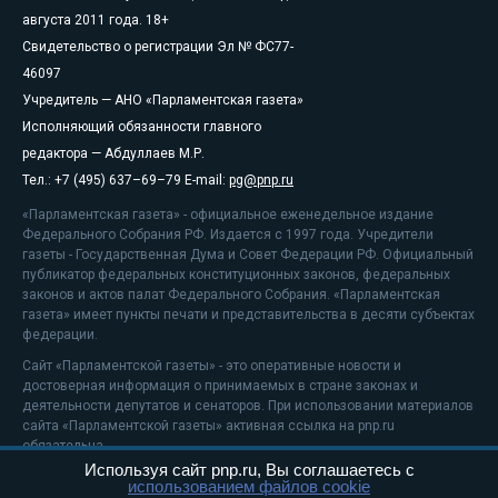
августа 2011 года. 18+
Свидетельство о регистрации Эл № ФС77-
46097
Учредитель — АНО «Парламентская газета»
Исполняющий обязанности главного
редактора — Абдуллаев М.Р.
Тел.: +7 (495) 637–69–79 E-mail:
pg@pnp.ru
«Парламентская газета» - официальное еженедельное издание
Федерального Собрания РФ. Издается с 1997 года. Учредители
газеты - Государственная Дума и Совет Федерации РФ. Официальный
публикатор федеральных конституционных законов, федеральных
законов и актов палат Федерального Собрания. «Парламентская
газета» имеет пункты печати и представительства в десяти субъектах
федерации.
Сайт «Парламентской газеты» - это оперативные новости и
достоверная информация о принимаемых в стране законах и
деятельности депутатов и сенаторов. При использовании материалов
сайта «Парламентской газеты» активная ссылка на pnp.ru
обязательна.
Используя сайт pnp.ru, Вы соглашаетесь с
На информационном ресурсе применяются
рекомендательные
использованием файлов cookie
технологии