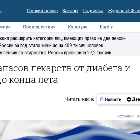
Свежий номер
Законы
Подписка
Журнал «РФ с
ия
и
 мире
Происшествия
Культура
Ещё
Медиацентр
Интервью
Колумнисты
Делова
жил расширить категории лиц, имеющих право на две пенсии
эксперт
России за год стало меньше на 409 тысяч человек
я пенсия по старости в России превысила 27,2 тысячи
апасов лекарств от диабета и
до конца лета
Читать нас в
Источник:
ТА