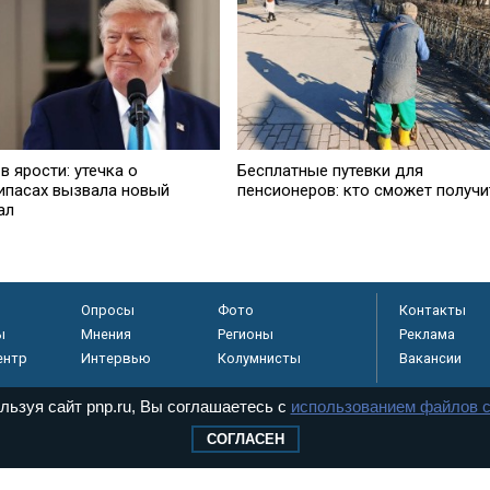
в ярости: утечка о
Бесплатные путевки для
ипасах вызвала новый
пенсионеров: кто сможет получи
ал
Опросы
Фото
Контакты
ы
Мнения
Регионы
Реклама
ентр
Интервью
Колумнисты
Вакансии
льзуя сайт pnp.ru, Вы соглашаетесь с
использованием файлов c
СОГЛАСЕН
регистрировано в
 технологий и