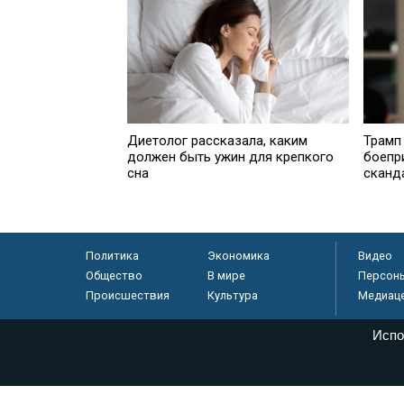
Диетолог рассказала, каким
Трамп 
должен быть ужин для крепкого
боепр
сна
сканд
Политика
Экономика
Видео
Общество
В мире
Персон
Происшествия
Культура
Медиац
Испо
© «Парламентская газета», 2026 г.
Электронное периодическое издание «Парламентская газета» за
Федеральной службе по надзору в сфере связи, информационных