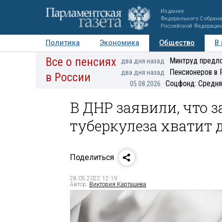
Издание
Федерального Собран
Российской Федераци
Политика
Экономика
Общество
В
Все о пенсиях
Фото
Авторы
Персоны
Мнения
Регионы
Минтруд предло
два дня назад
Пенсионеров в 
два дня назад
в России
Соцфонд: Средня
05.08.2026
В ДНР заявили, что з
туберкулеза хватит 
Поделиться
28.05.2022 12:19
Автор:
Виктория Карташева