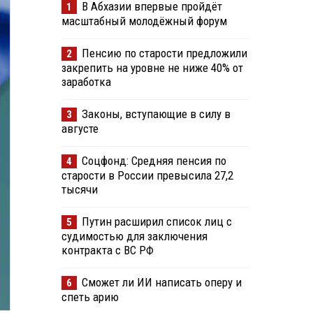
В Абхазии впервые пройдёт
1
масштабный молодёжный форум
Пенсию по старости предложили
2
закрепить на уровне не ниже 40% от
заработка
Законы, вступающие в силу в
3
августе
Соцфонд: Средняя пенсия по
4
старости в России превысила 27,2
тысячи
Путин расширил список лиц с
5
судимостью для заключения
контракта с ВС РФ
Сможет ли ИИ написать оперу и
6
спеть арию