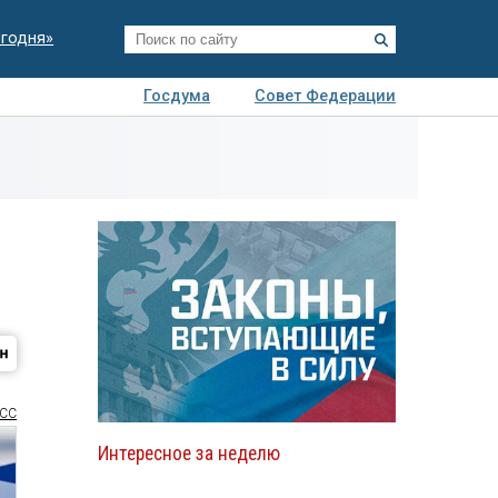
егодня»
Госдума
Совет Федерации
я
Авто
Недвижимость
Технологии
иза
СС
Интересное за неделю