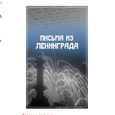
а»
,
и