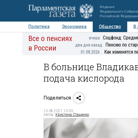
Издание
Федерального Собран
Российской Федераци
Политика
Экономика
Общество
В
Все о пенсиях
Фото
Авторы
Персоны
Мнения
Регионы
Соцфонд: Средня
вчера
Пенсию по стар
два дня назад
в России
Как изменятся п
01.08.2026
В больнице Владика
подача кислорода
Поделиться
10.08.2021 10:03
Автор:
Кристина Стащенко