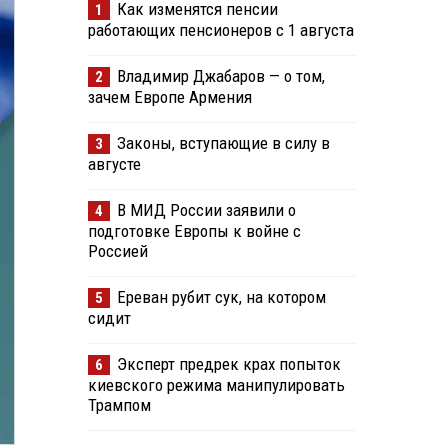
Как изменятся пенсии
1
работающих пенсионеров с 1 августа
Владимир Джабаров — о том,
2
зачем Европе Армения
Законы, вступающие в силу в
3
августе
В МИД России заявили о
4
подготовке Европы к войне с
Россией
Ереван рубит сук, на котором
5
сидит
Эксперт предрек крах попыток
6
киевского режима манипулировать
Трампом