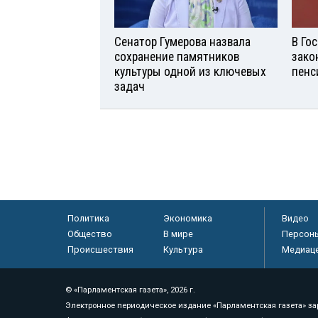
Сенатор Гумерова назвала
В Го
сохранение памятников
зако
культуры одной из ключевых
пенс
задач
Политика
Экономика
Видео
Общество
В мире
Персон
Происшествия
Культура
Медиац
© «Парламентская газета», 2026 г.
Электронное периодическое издание «Парламентская газета» за