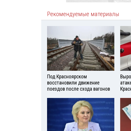
Рекомендуемые материалы
Под Красноярском
Выро
восстановили движение
атаке
поездов после схода вагонов
Крас