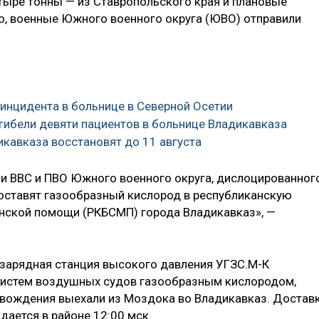
тыре тонны — из Ставропольского края и плановые
го, военные Южного военного округа (ЮВО) отправили
инцидента в больнице в Северной Осетии
 гибели девяти пациентов в больнице Владикавказа
икавказа восстановят до 11 августа
и ВВС и ПВО Южного военного округа, дислоцированног
доставят газообразный кислород в республиканскую
нской помощи (РКБСМП) города Владикавказ», —
озарядная станция высокого давления УГЗС.М-К
 систем воздушных судов газообразным кислородом,
овождения выехали из Моздока во Владикавказ. Достав
ается в районе 12:00 мск.