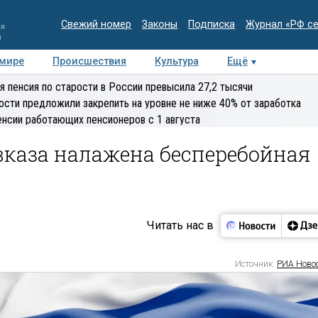
Свежий номер
Законы
Подписка
Журнал «РФ с
ия
и
 мире
Происшествия
Культура
Ещё
Медиацентр
Интервью
Колумнисты
Делова
я пенсия по старости в России превысила 27,2 тысячи
эксперт
ости предложили закрепить на уровне не ниже 40% от заработка
енсии работающих пенсионеров с 1 августа
вказа налажена бесперебойная
Читать нас в
Источник:
РИА Ново