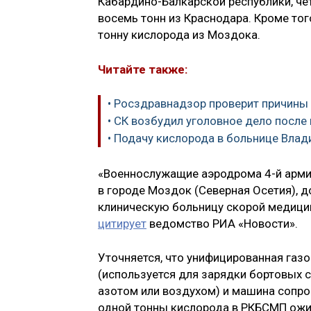
Кабардино-Балкарской республики, че
восемь тонн из Краснодара. Кроме то
тонну кислорода из Моздока.
Читайте также:
• Росздравнадзор проверит причины 
• СК возбудил уголовное дело после
• Подачу кислорода в больнице Влад
«Военнослужащие аэродрома 4-й арми
в городе Моздок (Северная Осетия), 
клиническую больницу скорой медици
цитирует
ведомство РИА «Новости».
Уточняется, что унифицированная газ
(используется для зарядки бортовых
азотом или воздухом) и машина сопр
одной тонны кислорода в РКБСМП ожид