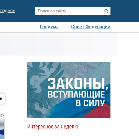
егодня»
Госдума
Совет Федерации
я
Авто
Недвижимость
Технологии
иза
сти
Интересное за неделю