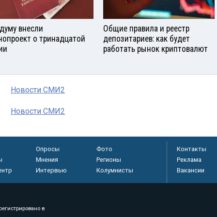
сдуму внесли
Общие правила и реестр
нопроект о тринадцатой
депозитариев: как будет
ии
работать рынок криптовалют
Новости СМИ2
Новости СМИ2
Опросы
Фото
Контакты
ы
Мнения
Регионы
Реклама
ентр
Интервью
Колумнисты
Вакансии
регистрировано в