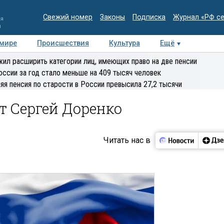
Свежий номер
Законы
Подписка
Журнал «РФ с
ия
и
 мире
Происшествия
Культура
Ещё
Медиацентр
Интервью
Колумнисты
Делова
ил расширить категории лиц, имеющих право на две пенсии
эксперт
оссии за год стало меньше на 409 тысяч человек
яя пенсия по старости в России превысила 27,2 тысячи
т Сергей Доренко
Читать нас в