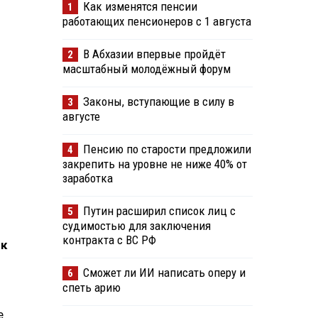
Как изменятся пенсии
1
работающих пенсионеров с 1 августа
В Абхазии впервые пройдёт
2
масштабный молодёжный форум
Законы, вступающие в силу в
3
августе
Пенсию по старости предложили
4
закрепить на уровне не ниже 40% от
заработка
Путин расширил список лиц с
5
судимостью для заключения
контракта с ВС РФ
ик
Сможет ли ИИ написать оперу и
6
спеть арию
е