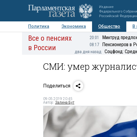
Издание
Федерального Собран
Российской Федераци
Политика
Экономика
Общество
В
Все о пенсиях
Фото
Авторы
Персоны
Мнения
Регионы
Минтруд предлож
20:01
Пенсионеров в Р
08:17
в России
Соцфонд: Средн
два дня назад
СМИ: умер журналис
Поделиться
09.05.2019 20:45
Автор:
Залина Бут