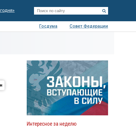
егодня»
Госдума
Совет Федерации
я
Авто
Недвижимость
Технологии
иза
Интересное за неделю