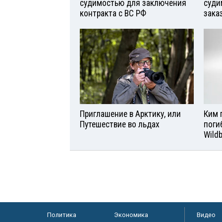
судимостью для заключения
суди
контракта с ВС РФ
зака
Приглашение в Арктику, или
Ким 
Путешествие во льдах
поги
Wild
Политика
Экономика
Видео