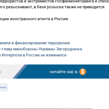
 террористов и экстремистов Росфинмониторинга и спис
 его разыскивают, в базе розыска также не приводится.
ции иностранного агента в России.
винили в финансировании терроризма
с-главу минобороны Украины Загороднюка
ы Интерпола в России не изменился
нные