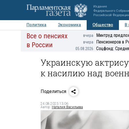
Издание
Федерального Собран
Российской Федераци
Политика
Экономика
Общество
В
Все о пенсиях
Фото
Авторы
Персоны
Мнения
Регионы
Минтруд предлож
вчера
Пенсионеров в Р
вчера
в России
Соцфонд: Средня
05.08.2026
Украинскую актрису
к насилию над воен
Поделиться
24.08.2023 13:06
Автор:
Наталия Васильева