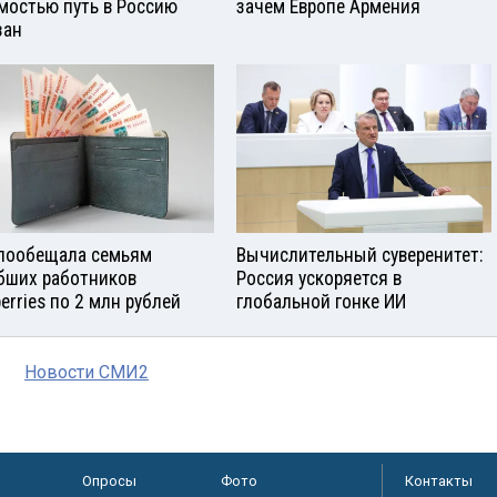
мостью путь в Россию
зачем Европе Армения
зан
пообещала семьям
Вычислительный суверенитет:
бших работников
Россия ускоряется в
berries по 2 млн рублей
глобальной гонке ИИ
Новости СМИ2
Опросы
Фото
Контакты