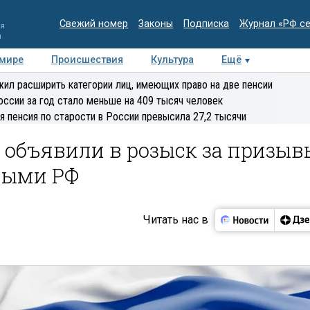
Свежий номер
Законы
Подписка
Журнал «РФ с
ия
и
 мире
Происшествия
Культура
Ещё
Медиацентр
Интервью
Колумнисты
Делова
ил расширить категории лиц, имеющих право на две пенсии
эксперт
оссии за год стало меньше на 409 тысяч человек
я пенсия по старости в России превысила 27,2 тысячи
 объявили в розыск за призыв
ными РФ
Читать нас в