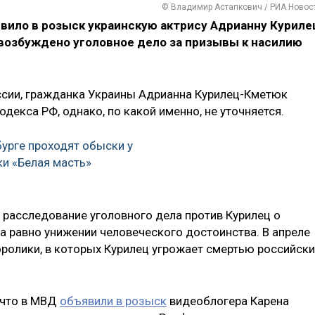
© Владимир Астапкович / РИА Новос
вило в розыск украинскую актрису Адрианну Куриле
 возбуждено уголовное дело за призывы к насилию
ссии, гражданка Украины Адрианна Курилец-Кметюк
декса РФ, однако, по какой именно, не уточняется.
бурге проходят обыски у
ки «Белая масть»
 расследование уголовного дела против Курилец о
а равно унижении человеческого достоинства. В апреле
оролики, в которых Курилец угрожает смертью российск
 что в МВД
объявили в розыск
видеоблогера Карена