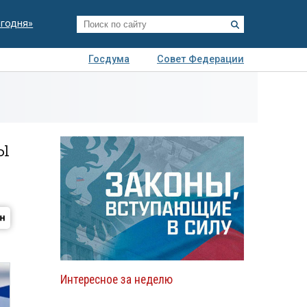
егодня»
Госдума
Совет Федерации
я
Авто
Недвижимость
Технологии
иза
ы
Интересное за неделю