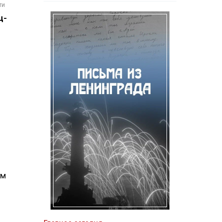
ти
ц-
им