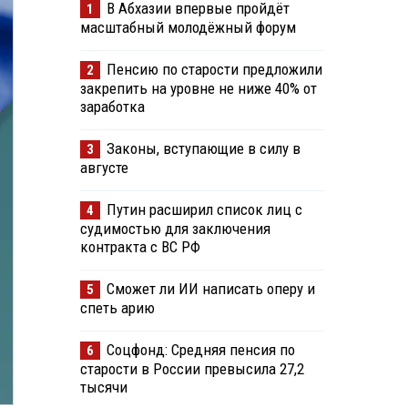
В Абхазии впервые пройдёт
1
масштабный молодёжный форум
Пенсию по старости предложили
2
закрепить на уровне не ниже 40% от
заработка
Законы, вступающие в силу в
3
августе
Путин расширил список лиц с
4
судимостью для заключения
контракта с ВС РФ
Сможет ли ИИ написать оперу и
5
спеть арию
Соцфонд: Средняя пенсия по
6
старости в России превысила 27,2
тысячи