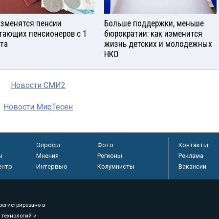
изменятся пенсии
Больше поддержки, меньше
тающих пенсионеров с 1
бюрократии: как изменится
ста
жизнь детских и молодежных
НКО
Новости СМИ2
Новости МирТесен
Опросы
Фото
Контакты
ы
Мнения
Регионы
Реклама
ентр
Интервью
Колумнисты
Вакансии
регистрировано в
 технологий и