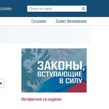
егодня»
Госдума
Совет Федерации
я
Авто
Недвижимость
Технологии
иза
Интересное за неделю