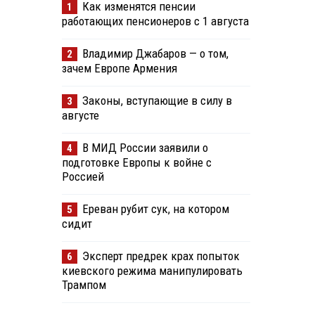
Как изменятся пенсии
1
работающих пенсионеров с 1 августа
Владимир Джабаров — о том,
2
зачем Европе Армения
Законы, вступающие в силу в
3
августе
В МИД России заявили о
4
подготовке Европы к войне с
Россией
Ереван рубит сук, на котором
5
сидит
Эксперт предрек крах попыток
6
киевского режима манипулировать
Трампом