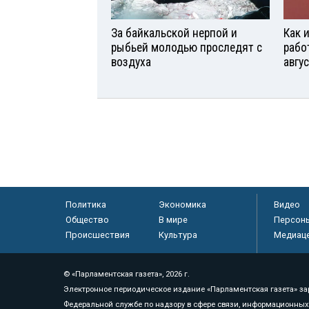
За байкальской нерпой и
Как 
рыбьей молодью проследят с
рабо
воздуха
авгу
Политика
Экономика
Видео
Общество
В мире
Персон
Происшествия
Культура
Медиац
© «Парламентская газета», 2026 г.
Электронное периодическое издание «Парламентская газета» за
Федеральной службе по надзору в сфере связи, информационных