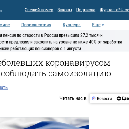
Свежий номер
Законы
Подписка
Журнал «РФ с
ия
и
 мире
Происшествия
Культура
Ещё
Медиацентр
Интервью
Колумнисты
Делова
я пенсия по старости в России превысила 27,2 тысячи
эксперт
ости предложили закрепить на уровне не ниже 40% от заработка
енсии работающих пенсионеров с 1 августа
еболевших коронавирусом
 соблюдать самоизоляцию
нать
Читать нас в