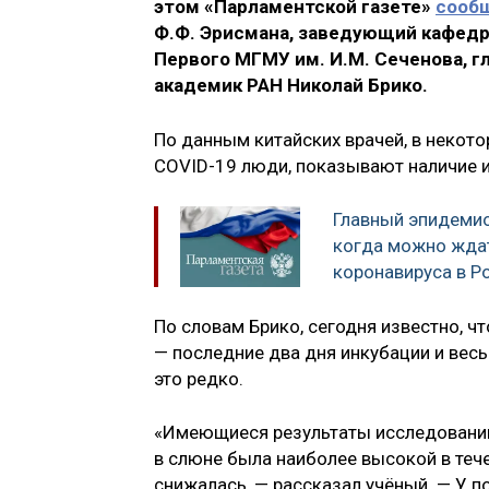
этом «Парламентской газете»
сооб
Ф.Ф. Эрисмана, заведующий кафед
Первого МГМУ им. И.М. Сеченова, 
академик РАН Николай Брико.
По данным китайских врачей, в некот
COVID-19 люди, показывают наличие и
Главный эпидемио
когда можно жда
коронавируса в Р
По словам Брико, сегодня известно, ч
— последние два дня инкубации и весь 
это редко.
«Имеющиеся результаты исследований 
в слюне была наиболее высокой в тече
снижалась, — рассказал учёный. — У 