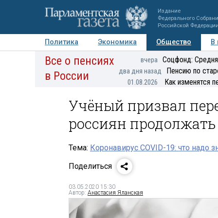
Издание
Федерального Собран
Российской Федераци
Политика
Экономика
Общество
В
Все о пенсиях
Фото
Авторы
Персоны
Мнения
Регионы
Соцфонд: Средня
вчера
Пенсию по стар
два дня назад
в России
Как изменятся п
01.08.2026
Учёный призвал пер
россиян продолжать
Тема:
Коронавирус COVID-19: что надо з
Поделиться
03.05.2020 15:30
Автор:
Анастасия Яланская