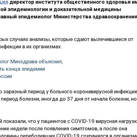
щил
директор института общественного здоровья и
рой эпидемиологии и доказательной медицины
главный эпидемиолог Министерства здравоохранения
орых случаях анализы, которые сдают вылечившиеся от
нфекции в их организмах.
лог Минздрава объяснил,
ть конца эпидемии
оссии
то заразный период у больного коронавирусной инфекци
период болезни, иногда до 37 дня от начала болезни, но
показали, что у пациентов с COVID-19 вирусная нагруз
ние недели после появления симптомов, а после она
половины переболевших COVID-19 сохранялся в организм