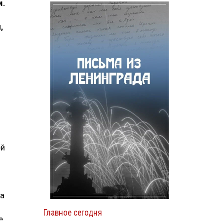
м.
,
ей
ка
Главное сегодня
е