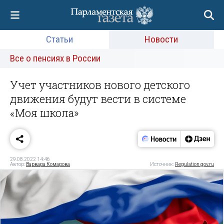
Статьи
Новости
Все о пенсиях в России
Учет участников нового детского
движения будут вести в системе
«Моя школа»
29.08.2022 14:46
Автор:
Варвара Комарова
Источник:
Regulation.gov.ru