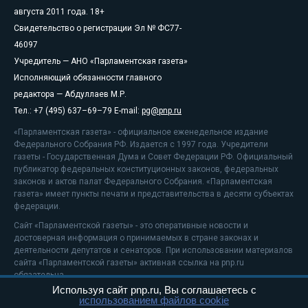
августа 2011 года. 18+
Свидетельство о регистрации Эл № ФС77-
46097
Учредитель — АНО «Парламентская газета»
Исполняющий обязанности главного
редактора — Абдуллаев М.Р.
Тел.: +7 (495) 637–69–79 E-mail:
pg@pnp.ru
«Парламентская газета» - официальное еженедельное издание
Федерального Собрания РФ. Издается с 1997 года. Учредители
газеты - Государственная Дума и Совет Федерации РФ. Официальный
публикатор федеральных конституционных законов, федеральных
законов и актов палат Федерального Собрания. «Парламентская
газета» имеет пункты печати и представительства в десяти субъектах
федерации.
Сайт «Парламентской газеты» - это оперативные новости и
достоверная информация о принимаемых в стране законах и
деятельности депутатов и сенаторов. При использовании материалов
сайта «Парламентской газеты» активная ссылка на pnp.ru
обязательна.
Используя сайт pnp.ru, Вы соглашаетесь с
На информационном ресурсе применяются
рекомендательные
использованием файлов cookie
технологии