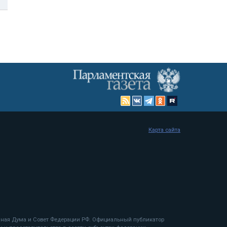
Карта сайта
енная Дума и Совет Федерации РФ. Официальный публикатор