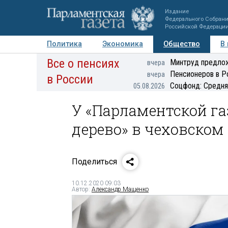
Издание
Федерального Собран
Российской Федераци
Политика
Экономика
Общество
В
Все о пенсиях
Фото
Авторы
Персоны
Мнения
Регионы
Минтруд предлож
вчера
Пенсионеров в Р
вчера
в России
Соцфонд: Средня
05.08.2026
У «Парламентской га
дерево» в чеховско
Поделиться
10.12.2020 09:03
Автор:
Александр Мащенко