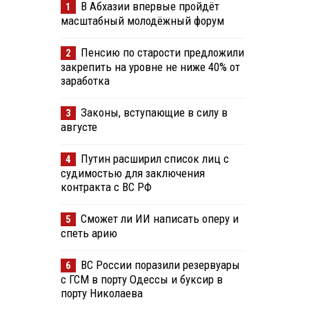
В Абхазии впервые пройдёт
1
масштабный молодёжный форум
Пенсию по старости предложили
2
закрепить на уровне не ниже 40% от
заработка
Законы, вступающие в силу в
3
августе
Путин расширил список лиц с
4
судимостью для заключения
контракта с ВС РФ
Сможет ли ИИ написать оперу и
5
спеть арию
ВС России поразили резервуары
6
с ГСМ в порту Одессы и буксир в
порту Николаева