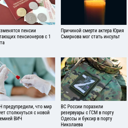
изменятся пенсии
Причиной смерти актера Юрия
тающих пенсионеров с 1
Смирнова мог стать инсульт
ста
Н предупредили, что мир
ВС России поразили
ует столкнуться с новой
резервуары с ГСМ в порту
емией ВИЧ
Одессы и буксир в порту
Николаева