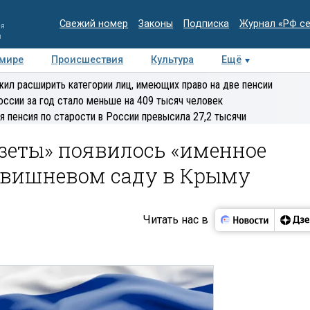
Свежий номер
Законы
Подписка
Журнал «РФ с
ия
и
 мире
Происшествия
Культура
Ещё
Медиацентр
Интервью
Колумнисты
Делова
ил расширить категории лиц, имеющих право на две пенсии
эксперт
оссии за год стало меньше на 409 тысяч человек
я пенсия по старости в России превысила 27,2 тысячи
зеты» появилось «именное
м вишневом саду в Крыму
Читать нас в