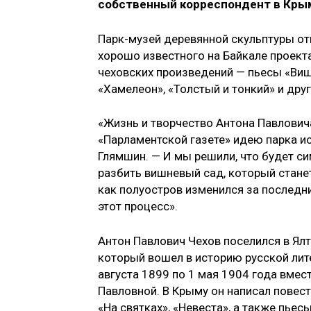
собственный корреспондент в Кры
Парк-музей деревянной скульптуры от
хорошо известного на Байкале проект
чеховских произведений — пьесы «Виш
«Хамелеон», «Толстый и тонкий» и друг
«Жизнь и творчество Антона Павлович
«Парламентской газете» идею парка и
Глямшин. — И мы решили, что будет с
разбить вишневый сад, который стан
как полуостров изменился за последни
этот процесс».
Антон Павлович Чехов поселился в Ялт
который вошел в историю русской лите
августа 1899 по 1 мая 1904 года вмес
Павловной. В Крыму он написал повест
«На святках», «Невеста», а также пьес