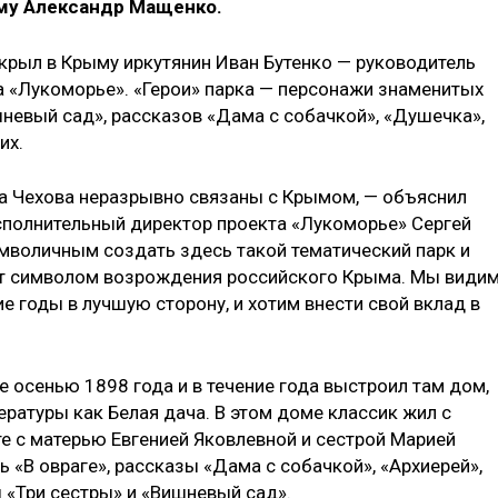
му Александр Мащенко.
крыл в Крыму иркутянин Иван Бутенко — руководитель
а «Лукоморье». «Герои» парка — персонажи знаменитых
невый сад», рассказов «Дама с собачкой», «Душечка»,
их.
а Чехова неразрывно связаны с Крымом, — объяснил
сполнительный директор проекта «Лукоморье» Сергей
имволичным создать здесь такой тематический парк и
ет символом возрождения российского Крыма. Мы видим
е годы в лучшую сторону, и хотим внести свой вклад в
е осенью 1898 года и в течение года выстроил там дом,
ратуры как Белая дача. В этом доме классик жил с
те с матерью Евгенией Яковлевной и сестрой Марией
ь «В овраге», рассказы «Дама с собачкой», «Архиерей»,
ы «Три сестры» и «Вишневый сад».