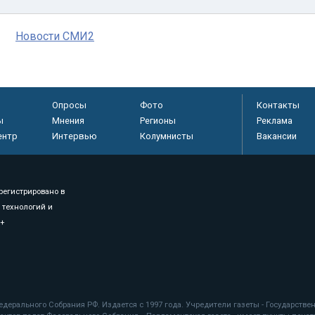
Новости СМИ2
Опросы
Фото
Контакты
ы
Мнения
Регионы
Реклама
ентр
Интервью
Колумнисты
Вакансии
регистрировано в
 технологий и
8+
.
дерального Собрания РФ. Издается с 1997 года. Учредители газеты - Государств