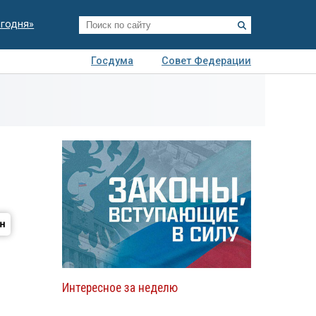
егодня»
Госдума
Совет Федерации
я
Авто
Недвижимость
Технологии
иза
Интересное за неделю