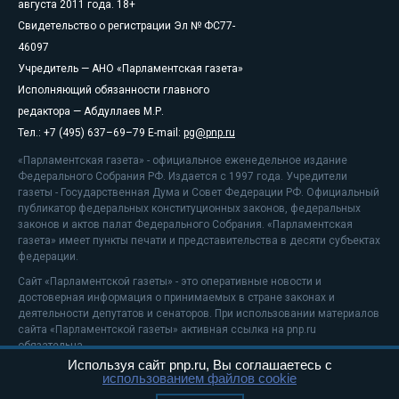
августа 2011 года. 18+
Свидетельство о регистрации Эл № ФС77-
46097
Учредитель — АНО «Парламентская газета»
Исполняющий обязанности главного
редактора — Абдуллаев М.Р.
Тел.: +7 (495) 637–69–79 E-mail:
pg@pnp.ru
«Парламентская газета» - официальное еженедельное издание
Федерального Собрания РФ. Издается с 1997 года. Учредители
газеты - Государственная Дума и Совет Федерации РФ. Официальный
публикатор федеральных конституционных законов, федеральных
законов и актов палат Федерального Собрания. «Парламентская
газета» имеет пункты печати и представительства в десяти субъектах
федерации.
Сайт «Парламентской газеты» - это оперативные новости и
достоверная информация о принимаемых в стране законах и
деятельности депутатов и сенаторов. При использовании материалов
сайта «Парламентской газеты» активная ссылка на pnp.ru
обязательна.
Используя сайт pnp.ru, Вы соглашаетесь с
На информационном ресурсе применяются
рекомендательные
использованием файлов cookie
технологии