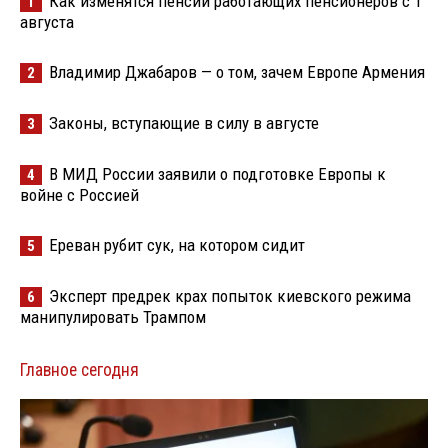
Как изменятся пенсии работающих пенсионеров с 1
1
августа
Владимир Джабаров — о том, зачем Европе Армения
2
Законы, вступающие в силу в августе
3
В МИД России заявили о подготовке Европы к
4
войне с Россией
Ереван рубит сук, на котором сидит
5
Эксперт предрек крах попыток киевского режима
6
манипулировать Трампом
Главное сегодня