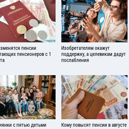
изменятся пенсии
Изобретателям окажут
тающих пенсионеров с 1
поддержку, а целевикам дадут
ста
послабления
иянки с пятью детьми
Кому повысят пенсии в августе