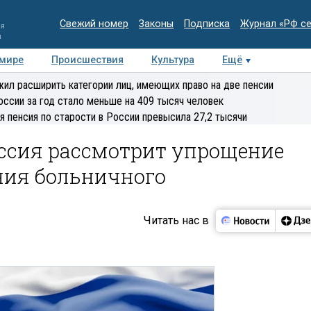
Свежий номер
Законы
Подписка
Журнал «РФ с
ия
и
 мире
Происшествия
Культура
Ещё
Медиацентр
Интервью
Колумнисты
Делова
ил расширить категории лиц, имеющих право на две пенсии
эксперт
оссии за год стало меньше на 409 тысяч человек
я пенсия по старости в России превысила 27,2 тысячи
ссия рассмотрит упрощение
ния больничного
Читать нас в