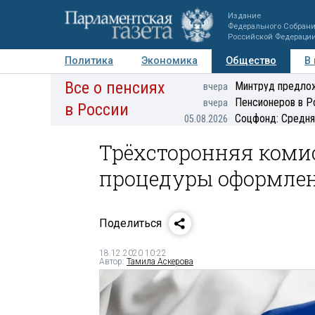
Издание
Федерального Собран
Российской Федераци
Политика
Экономика
Общество
В
Все о пенсиях
Фото
Авторы
Персоны
Мнения
Регионы
Минтруд предлож
вчера
Пенсионеров в Р
вчера
в России
Соцфонд: Средня
05.08.2026
Трёхсторонняя коми
процедуры оформле
Поделиться
18.12.2020 10:22
Автор:
Тамила Аскерова