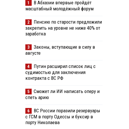
В Абхазии впервые пройдёт
1
масштабный молодёжный форум
Пенсию по старости предложили
2
закрепить на уровне не ниже 40% от
заработка
Законы, вступающие в силу в
3
августе
Путин расширил список лиц с
4
судимостью для заключения
контракта с ВС РФ
Сможет ли ИИ написать оперу и
5
спеть арию
ВС России поразили резервуары
6
с ГСМ в порту Одессы и буксир в
порту Николаева