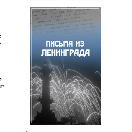
с
о
ся
е»