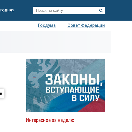
егодня»
Госдума
Совет Федерации
я
Авто
Недвижимость
Технологии
иза
Интересное за неделю