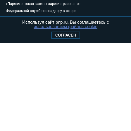
«Парламентская газета» зарегистрировано в
Федеральной службе по надзору в сфере
связи, информационных технологий и
Используя сайт pnp.ru, Вы соглашаетесь с
массовых коммуникаций (Роскомнадзор) 05
использованием файлов cookie
августа 2011 года. 18+
СОГЛАСЕН
Свидетельство о регистрации Эл № ФС77-
46097
Учредитель — АНО «Парламентская газета»
Исполняющий обязанности главного
редактора — Абдуллаев М.Р.
Тел.: +7 (495) 637–69–79 E-mail:
pg@pnp.ru
«Парламентская газета» - официальное еженедельное издание
Федерального Собрания РФ. Издается с 1997 года. Учредители
газеты - Государственная Дума и Совет Федерации РФ. Официальный
публикатор федеральных конституционных законов, федеральных
законов и актов палат Федерального Собрания. «Парламентская
газета» имеет пункты печати и представительства в десяти субъектах
федерации.
Сайт «Парламентской газеты» - это оперативные новости и
достоверная информация о принимаемых в стране законах и