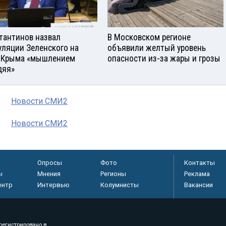
тантинов назвал
В Московском регионе
уляции Зеленского на
объявили желтый уровень
 Крыма «мышлением
опасности из-за жары и грозы
дяя»
Новости СМИ2
Новости СМИ2
Опросы
Фото
Контакты
ы
Мнения
Регионы
Реклама
ентр
Интервью
Колумнисты
Вакансии
регистрировано в