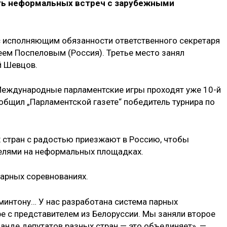
ть неформальных встреч с зарубежными
с исполняющим обязанности ответственного секретаря
ем Поспеловым (Россия). Третье место занял
й Шевцов.
 Международные парламентские игры проходят уже 10-й
ообщил „Парламентской газете“ победитель турнира по
х стран с радостью приезжают в Россию, чтобы
телями на неформальных площадках.
парных соревнованиях.
дминтону… У нас разработана система парных
аре с представителем из Белоруссии. Мы заняли второе
анде депутатов разных стран — это объединяет», —