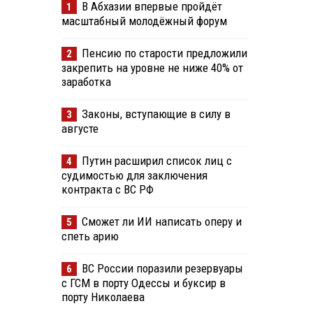
В Абхазии впервые пройдёт
1
масштабный молодёжный форум
Пенсию по старости предложили
2
закрепить на уровне не ниже 40% от
заработка
Законы, вступающие в силу в
3
августе
Путин расширил список лиц с
4
судимостью для заключения
контракта с ВС РФ
Сможет ли ИИ написать оперу и
5
спеть арию
ВС России поразили резервуары
6
с ГСМ в порту Одессы и буксир в
порту Николаева