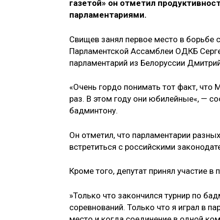
газетой» он отметил продуктивнос
парламентариями.
Свищев занял первое место в борьбе 
Парламентской Ассамблеи ОДКБ Серге
парламентарий из Белоруссии Дмитри
«Очень гордо понимать тот факт, что
раз. В этом году они юбилейные«, — с
бадминтону.
Он отметил, что парламентарии разны
встретиться с российскими законода
Кроме того, депутат принял участие в 
»Только что закончился турнир по ба
соревнований. Только что я играл в п
место и когда соединение в одной ком