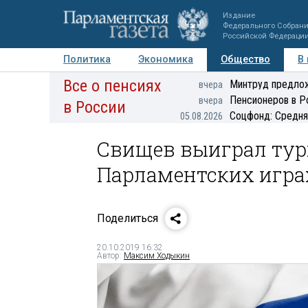
Издание
Федерального Собран
Российской Федераци
Политика
Экономика
Общество
В
Все о пенсиях
Фото
Авторы
Персоны
Мнения
Регионы
Минтруд предлож
вчера
Пенсионеров в Р
вчера
в России
Соцфонд: Средня
05.08.2026
Свищев выиграл тур
Парламентских игра
Поделиться
20.10.2019 16:32
Автор:
Максим Ходыкин