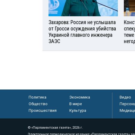
Захарова: Россия не услышала
Конс
от Гросси осуждения убийства
спек
Украиной главного инженера
теме
ЗАЭС
него
Политика
Экономика
Видео
Общество
В мире
Персон
Происшествия
Культура
Медиац
© «Парламентская газета», 2026 г.
Электронное периодическое издание «Парламентская газета» за