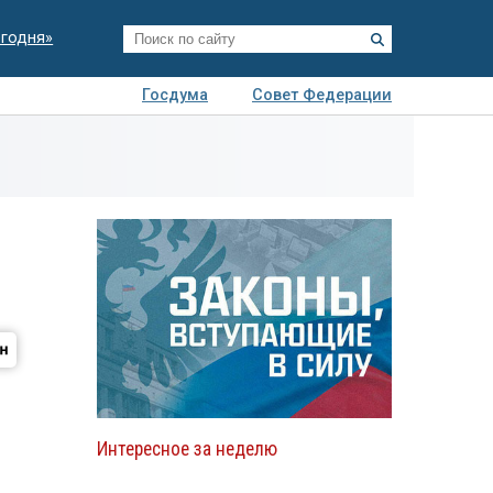
егодня»
Госдума
Совет Федерации
я
Авто
Недвижимость
Технологии
иза
Интересное за неделю