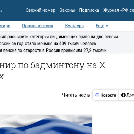
Свежий номер
Законы
Подписка
Журнал «РФ с
ия
и
 мире
Происшествия
Культура
Ещё
Медиацентр
Интервью
Колумнисты
Делова
ил расширить категории лиц, имеющих право на две пенсии
эксперт
оссии за год стало меньше на 409 тысяч человек
я пенсия по старости в России превысила 27,2 тысячи
нир по бадминтону на X
х
Читать нас в