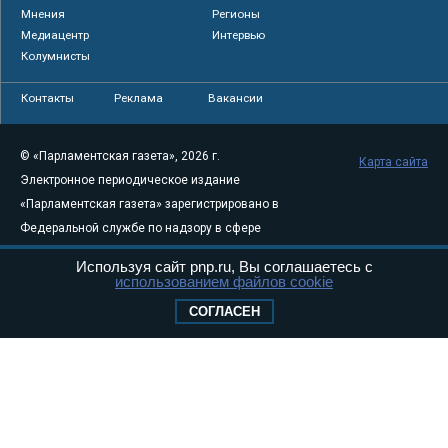
Мнения
Регионы
Медиацентр
Интервью
Колумнисты
Контакты
Реклама
Вакансии
© «Парламентская газета», 2026 г.
Карта сайта
Электронное периодическое издание
«Парламентская газета» зарегистрировано в
Федеральной службе по надзору в сфере
связи, информационных технологий и
Используя сайт pnp.ru, Вы соглашаетесь с
массовых коммуникаций (Роскомнадзор) 05
использованием файлов cookie
августа 2011 года. 18+
СОГЛАСЕН
Свидетельство о регистрации Эл № ФС77-
46097
Учредитель — АНО «Парламентская газета»
Исполняющий обязанности главного
редактора — Абдуллаев М.Р.
Тел.: +7 (495) 637–69–79 E-mail:
pg@pnp.ru