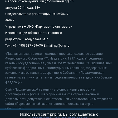
массовых коммуникаций (Роскомнадзор) 05
августа 2011 года. 18+
Свидетельство о регистрации Эл № ФС77-
46097
Учредитель — АНО «Парламентская газета»
Исполняющий обязанности главного
редактора — Абдуллаев М.Р.
Тел.: +7 (495) 637–69–79 E-mail:
pg@pnp.ru
«Парламентская газета» - официальное еженедельное издание
Федерального Собрания РФ. Издается с 1997 года. Учредители
газеты - Государственная Дума и Совет Федерации РФ. Официальный
публикатор федеральных конституционных законов, федеральных
законов и актов палат Федерального Собрания. «Парламентская
газета» имеет пункты печати и представительства в десяти субъектах
федерации.
Сайт «Парламентской газеты» - это оперативные новости и
достоверная информация о принимаемых в стране законах и
деятельности депутатов и сенаторов. При использовании материалов
сайта «Парламентской газеты» активная ссылка на pnp.ru
обязательна.
Используя сайт pnp.ru, Вы соглашаетесь с
На информационном ресурсе применяются
рекомендательные