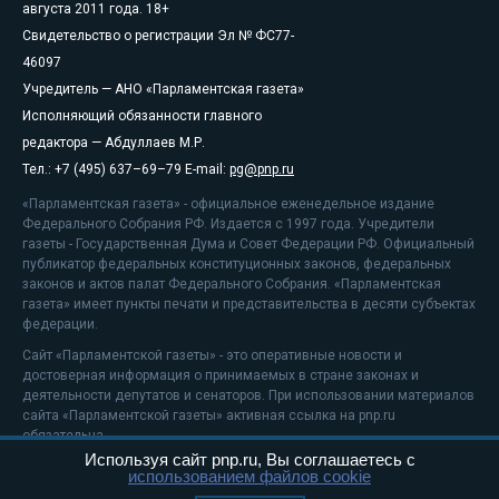
августа 2011 года. 18+
Свидетельство о регистрации Эл № ФС77-
46097
Учредитель — АНО «Парламентская газета»
Исполняющий обязанности главного
редактора — Абдуллаев М.Р.
Тел.: +7 (495) 637–69–79 E-mail:
pg@pnp.ru
«Парламентская газета» - официальное еженедельное издание
Федерального Собрания РФ. Издается с 1997 года. Учредители
газеты - Государственная Дума и Совет Федерации РФ. Официальный
публикатор федеральных конституционных законов, федеральных
законов и актов палат Федерального Собрания. «Парламентская
газета» имеет пункты печати и представительства в десяти субъектах
федерации.
Сайт «Парламентской газеты» - это оперативные новости и
достоверная информация о принимаемых в стране законах и
деятельности депутатов и сенаторов. При использовании материалов
сайта «Парламентской газеты» активная ссылка на pnp.ru
обязательна.
Используя сайт pnp.ru, Вы соглашаетесь с
На информационном ресурсе применяются
рекомендательные
использованием файлов cookie
технологии