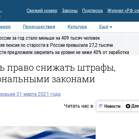
Свежий номер
Законы
Подписка
Журнал «РФ с
ия
и
 мире
Происшествия
Культура
Ещё
Медиацентр
Интервью
Колумнисты
Делова
оссии за год стало меньше на 409 тысяч человек
эксперт
яя пенсия по старости в России превысила 27,2 тысячи
сти предложили закрепить на уровне не ниже 40% от заработка
ь право снижать штрафы,
ональными законами
рации 31 марта 2021 года
Читать нас в