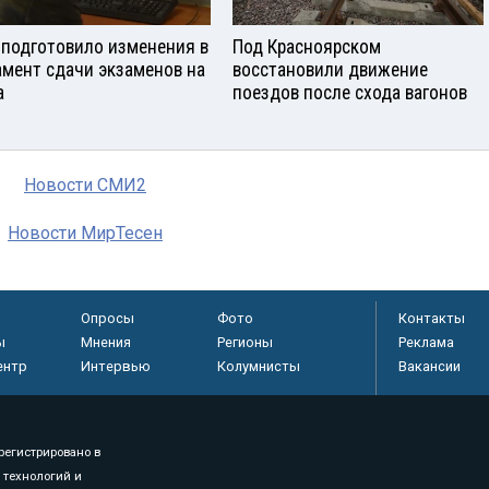
подготовило изменения в
Под Красноярском
амент сдачи экзаменов на
восстановили движение
а
поездов после схода вагонов
Новости СМИ2
Новости МирТесен
Опросы
Фото
Контакты
ы
Мнения
Регионы
Реклама
ентр
Интервью
Колумнисты
Вакансии
регистрировано в
 технологий и