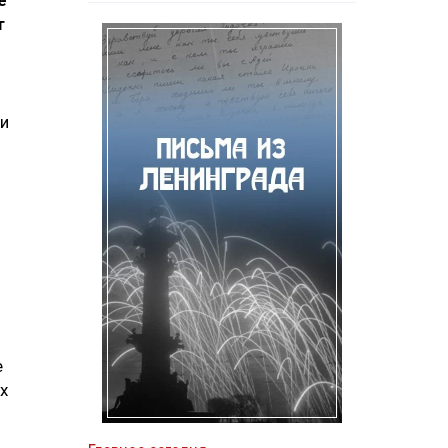
е
т
ьи
е
х