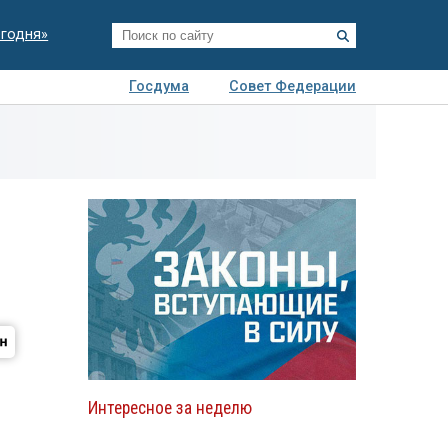
егодня»
Госдума
Совет Федерации
я
Авто
Недвижимость
Технологии
иза
Интересное за неделю