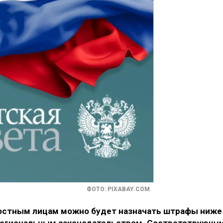
ФОТО: PIXABAY.COM
ностным лицам можно будет назначать штрафы ниже