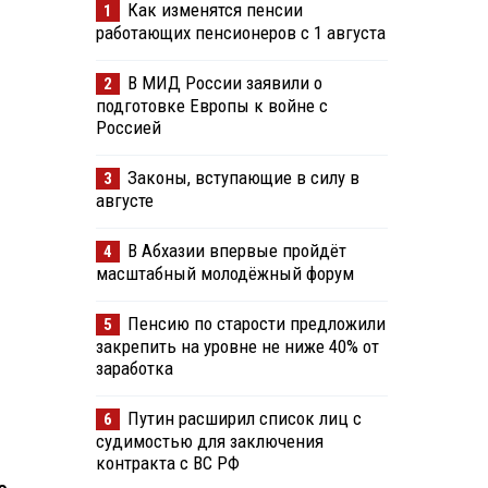
Как изменятся пенсии
1
работающих пенсионеров с 1 августа
В МИД России заявили о
2
подготовке Европы к войне с
Россией
Законы, вступающие в силу в
3
августе
В Абхазии впервые пройдёт
4
масштабный молодёжный форум
Пенсию по старости предложили
5
закрепить на уровне не ниже 40% от
заработка
Путин расширил список лиц с
6
судимостью для заключения
контракта с ВС РФ