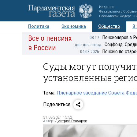
Издание
Федерального Собран
Российской Федераци
Политика
Экономика
Общество
В
Все о пенсиях
Фото
Авторы
Персоны
Мнения
Регионы
Пенсионеров в Р
08:17
Соцфонд: Средн
два дня назад
в России
Пенсию по старо
04.08.2026
Суды могут получит
установленные реги
Тема:
Пленарное заседание Совета Феде
Поделиться
31.03.2021 15:52
Автор:
Дмитрий Гончарук