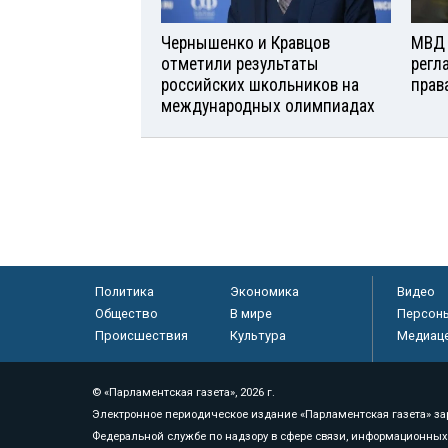
Чернышенко и Кравцов
МВД 
отметили результаты
регл
российских школьников на
прав
международных олимпиадах
Политика
Экономика
Видео
Общество
В мире
Персон
Происшествия
Культура
Медиац
© «Парламентская газета», 2026 г.
Электронное периодическое издание «Парламентская газета» за
Федеральной службе по надзору в сфере связи, информационных