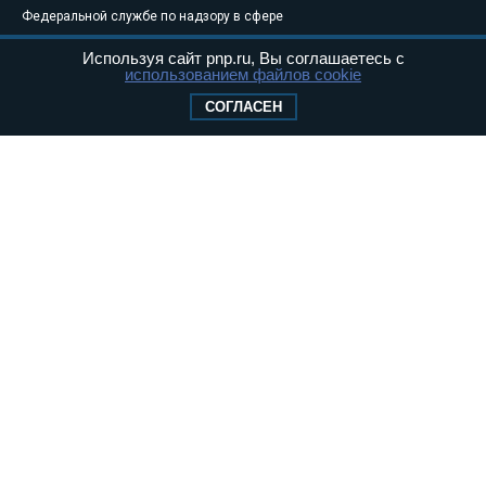
Федеральной службе по надзору в сфере
связи, информационных технологий и
Используя сайт pnp.ru, Вы соглашаетесь с
массовых коммуникаций (Роскомнадзор) 05
использованием файлов cookie
августа 2011 года. 18+
СОГЛАСЕН
Свидетельство о регистрации Эл № ФС77-
46097
Учредитель — АНО «Парламентская газета»
Исполняющий обязанности главного
редактора — Абдуллаев М.Р.
Тел.: +7 (495) 637–69–79 E-mail:
pg@pnp.ru
«Парламентская газета» - официальное еженедельное издание
Федерального Собрания РФ. Издается с 1997 года. Учредители
газеты - Государственная Дума и Совет Федерации РФ. Официальный
публикатор федеральных конституционных законов, федеральных
законов и актов палат Федерального Собрания. «Парламентская
газета» имеет пункты печати и представительства в десяти субъектах
федерации.
Сайт «Парламентской газеты» - это оперативные новости и
достоверная информация о принимаемых в стране законах и
деятельности депутатов и сенаторов. При использовании материалов