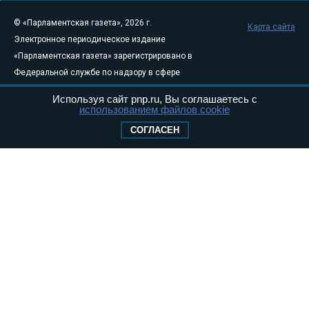
© «Парламентская газета», 2026 г.
Карта сайта
Электронное периодическое издание
«Парламентская газета» зарегистрировано в
Федеральной службе по надзору в сфере
связи, информационных технологий и
Используя сайт pnp.ru, Вы соглашаетесь с
массовых коммуникаций (Роскомнадзор) 05
использованием файлов cookie
августа 2011 года. 18+
СОГЛАСЕН
Свидетельство о регистрации Эл № ФС77-
46097
Учредитель — АНО «Парламентская газета»
Исполняющий обязанности главного
редактора — Абдуллаев М.Р.
Тел.: +7 (495) 637–69–79 E-mail:
pg@pnp.ru
«Парламентская газета» - официальное еженедельное издание
Федерального Собрания РФ. Издается с 1997 года. Учредители
газеты - Государственная Дума и Совет Федерации РФ. Официальный
публикатор федеральных конституционных законов, федеральных
законов и актов палат Федерального Собрания. «Парламентская
газета» имеет пункты печати и представительства в десяти субъектах