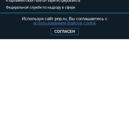
«Парламентская газета» зарегистрировано в
Федеральной службе по надзору в сфере
связи, информационных технологий и
Используя сайт pnp.ru, Вы соглашаетесь с
массовых коммуникаций (Роскомнадзор) 05
использованием файлов cookie
августа 2011 года. 18+
СОГЛАСЕН
Свидетельство о регистрации Эл № ФС77-
46097
Учредитель — АНО «Парламентская газета»
Исполняющий обязанности главного
редактора — Абдуллаев М.Р.
Тел.: +7 (495) 637–69–79 E-mail:
pg@pnp.ru
«Парламентская газета» - официальное еженедельное издание
Федерального Собрания РФ. Издается с 1997 года. Учредители
газеты - Государственная Дума и Совет Федерации РФ. Официальный
публикатор федеральных конституционных законов, федеральных
законов и актов палат Федерального Собрания. «Парламентская
газета» имеет пункты печати и представительства в десяти субъектах
федерации.
Сайт «Парламентской газеты» - это оперативные новости и
достоверная информация о принимаемых в стране законах и
деятельности депутатов и сенаторов. При использовании материалов