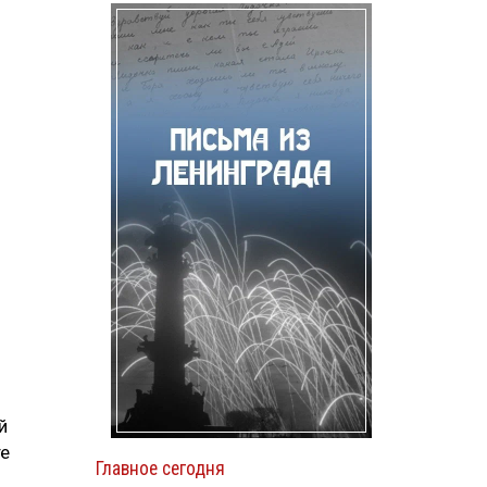
й
те
Главное сегодня