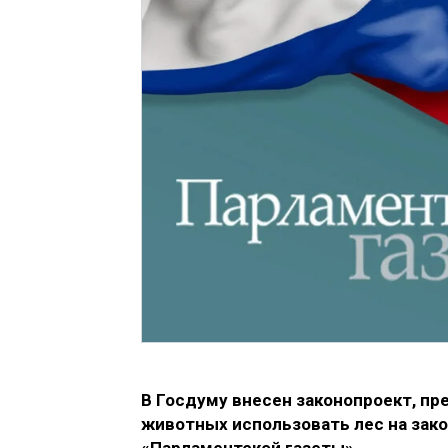
В Госдуму внесен законопроект, п
животных использовать лес на зак