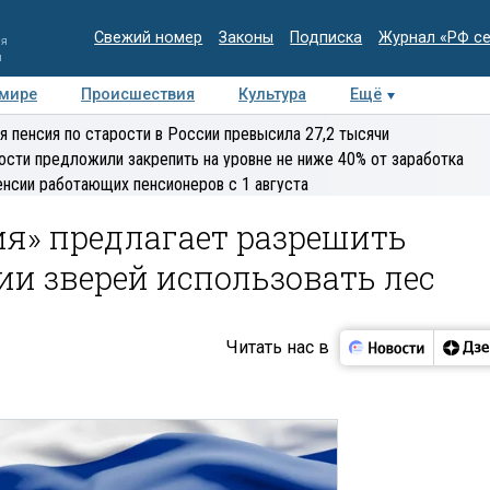
Свежий номер
Законы
Подписка
Журнал «РФ с
ия
и
 мире
Происшествия
Культура
Ещё
Медиацентр
Интервью
Колумнисты
Делова
я пенсия по старости в России превысила 27,2 тысячи
эксперт
ости предложили закрепить на уровне не ниже 40% от заработка
енсии работающих пенсионеров с 1 августа
ия» предлагает разрешить
и зверей использовать лес
Читать нас в