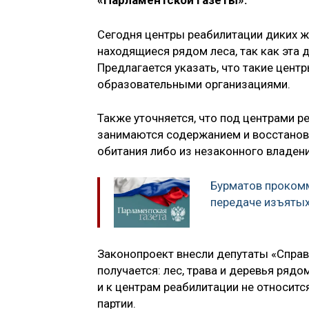
«Парламентской газеты».
Сегодня центры реабилитации диких ж
находящиеся рядом леса, так как эта 
Предлагается указать, что такие цент
образовательными организациями.
Также уточняется, что под центрами 
занимаются содержанием и восстанов
обитания либо из незаконного владени
Бурматов проком
передаче изъяты
Законопроект внесли депутаты «Справ
получается: лес, трава и деревья рядо
и к центрам реабилитации не относитс
партии.