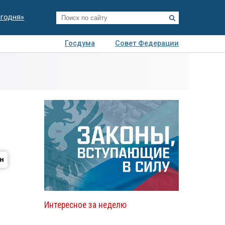
егодня»
Госдума
Совет Федерации
я
Авто
Недвижимость
Технологии
иза
Интересное за неделю