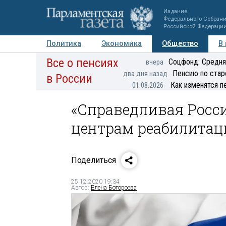
Издание
Федерального Собран
Российской Федераци
Политика
Экономика
Общество
В
Все о пенсиях
Фото
Авторы
Персоны
Мнения
Регионы
Соцфонд: Средня
вчера
Пенсию по стар
два дня назад
в России
Как изменятся п
01.08.2026
«Справедливая Росс
центрам реабилитаци
Поделиться
25.12.2020 19:34
Автор:
Елена Ботороева