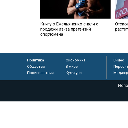
Книгу о Емельяненко сняли с
Отскок
продажи из-за претензий
расте
спортсмена
Политика
Экономика
Видео
Общество
В мире
Персон
Происшествия
Культура
Медиац
Испо
© «Парламентская газета», 2026 г.
Электронное периодическое издание «Парламентская газета» за
Федеральной службе по надзору в сфере связи, информационных
массовых коммуникаций (Роскомнадзор) 05 августа 2011 года. 1
Свидетельство о регистрации Эл № ФС77-46097
Учредитель — АНО «Парламентская газета»
Исполняющий обязанности главного редактора — Абдуллаев М.Р