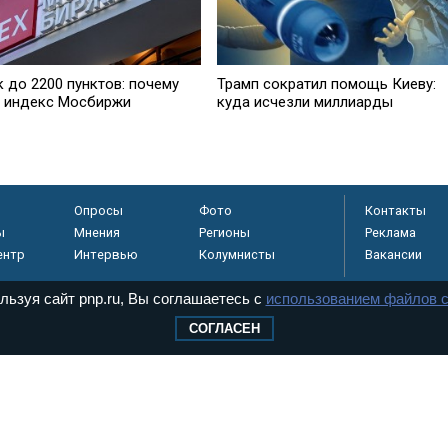
 до 2200 пунктов: почему
Трамп сократил помощь Киеву:
т индекс Мосбиржи
куда исчезли миллиарды
Опросы
Фото
Контакты
ы
Мнения
Регионы
Реклама
ентр
Интервью
Колумнисты
Вакансии
льзуя сайт pnp.ru, Вы соглашаетесь с
использованием файлов c
СОГЛАСЕН
регистрировано в
 технологий и
8+
.