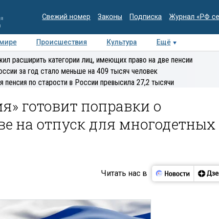
Свежий номер
Законы
Подписка
Журнал «РФ с
ия
и
 мире
Происшествия
Культура
Ещё
Медиацентр
Интервью
Колумнисты
Делова
ил расширить категории лиц, имеющих право на две пенсии
эксперт
оссии за год стало меньше на 409 тысяч человек
я пенсия по старости в России превысила 27,2 тысячи
я» готовит поправки о
ве на отпуск для многодетных
Читать нас в