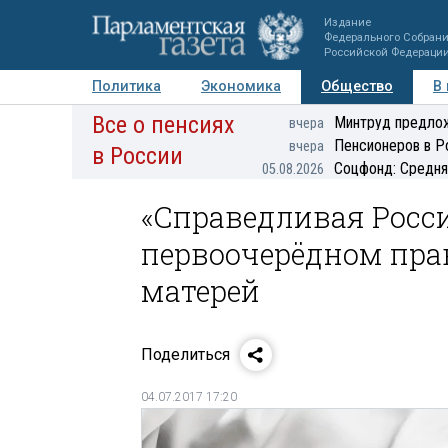
Издание
Федерального Собран
Российской Федераци
Политика
Экономика
Общество
В
Все о пенсиях
Фото
Авторы
Персоны
Мнения
Регионы
Минтруд предлож
вчера
Пенсионеров в Р
вчера
в России
Соцфонд: Средня
05.08.2026
«Справедливая Росси
первоочерёдном пра
матерей
Поделиться
04.07.2017 17:20