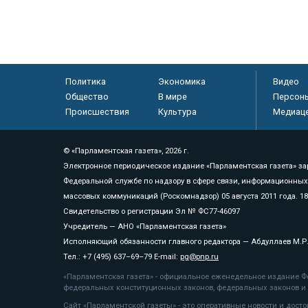
Политика
Экономика
Видео
Общество
В мире
Персон
Происшествия
Культура
Медиац
© «Парламентская газета», 2026 г.
Электронное периодическое издание «Парламентская газета» за
Федеральной службе по надзору в сфере связи, информационных
массовых коммуникаций (Роскомнадзор) 05 августа 2011 года. 1
Свидетельство о регистрации Эл № ФС77-46097
Учредитель — АНО «Парламентская газета»
Исполняющий обязанности главного редактора — Абдуллаев М.Р
Тел.: +7 (495) 637–69–79 E-mail:
pg@pnp.ru
«Парламентская газета» - официальное еженедельное издание Фе
федеральных конституционных законов, федеральных законов и а
Сайт «Парламентской газеты» - это оперативные новости и дост