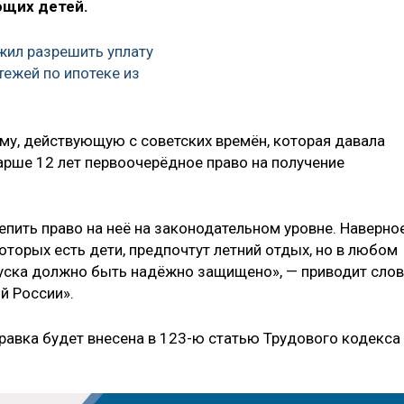
ющих детей.
жил разрешить уплату
ежей по ипотеке из
му, действующую с советских времён, которая давала
арше 12 лет первоочерёдное право на получение
епить право на неё на законодательном уровне. Наверное
торых есть дети, предпочтут летний отдых, но в любом
пуска должно быть надёжно защищено», — приводит сло
й России».
равка будет внесена в 123-ю статью Трудового кодекса