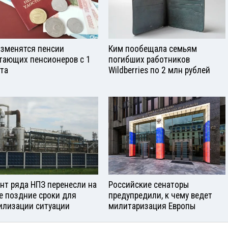
изменятся пенсии
Ким пообещала семьям
тающих пенсионеров с 1
погибших работников
ста
Wildberries по 2 млн рублей
нт ряда НПЗ перенесли на
Российские сенаторы
е поздние сроки для
предупредили, к чему ведет
илизации ситуации
милитаризация Европы