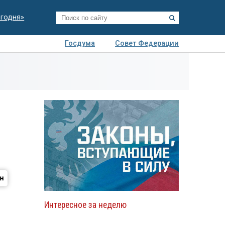
егодня»
Госдума
Совет Федерации
я
Авто
Недвижимость
Технологии
иза
Интересное за неделю