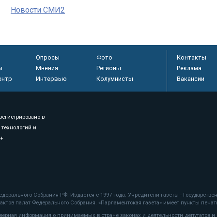
Новости СМИ2
Опросы
Фото
Контакты
ы
Мнения
Регионы
Реклама
ентр
Интервью
Колумнисты
Вакансии
регистрировано в
 технологий и
8+
.
дерального Собрания РФ. Издается с 1997 года. Учредители газеты - Государств
ктов палат Федерального Собрания. «Парламентская газета» имеет пункты печати
оверная информация о принимаемых в стране законах и деятельности депутатов и