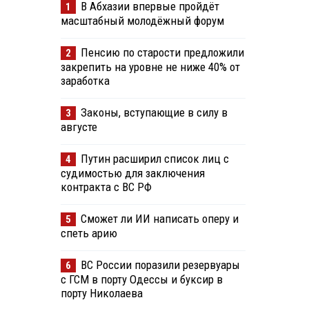
В Абхазии впервые пройдёт
1
масштабный молодёжный форум
Пенсию по старости предложили
2
закрепить на уровне не ниже 40% от
заработка
Законы, вступающие в силу в
3
августе
Путин расширил список лиц с
4
судимостью для заключения
контракта с ВС РФ
Сможет ли ИИ написать оперу и
5
спеть арию
ВС России поразили резервуары
6
с ГСМ в порту Одессы и буксир в
порту Николаева