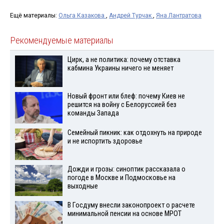
Ещё материалы:
Ольга Казакова
,
Андрей Турчак
,
Яна Лантратова
Рекомендуемые материалы
Цирк, а не политика: почему отставка
кабмина Украины ничего не меняет
Новый фронт или блеф: почему Киев не
решится на войну с Белоруссией без
команды Запада
Семейный пикник: как отдохнуть на природе
и не испортить здоровье
Дожди и грозы: синоптик рассказала о
погоде в Москве и Подмосковье на
выходные
В Госдуму внесли законопроект о расчете
минимальной пенсии на основе МРОТ