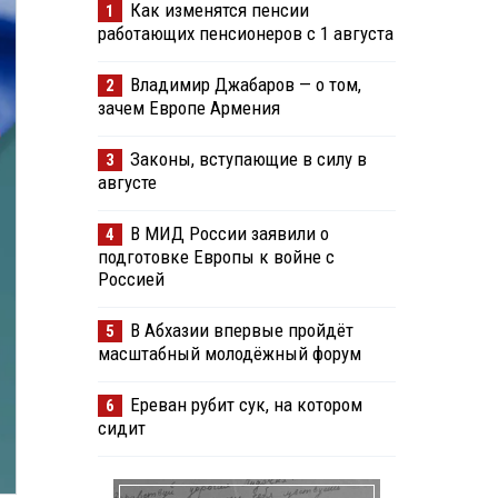
Как изменятся пенсии
1
работающих пенсионеров с 1 августа
Владимир Джабаров — о том,
2
зачем Европе Армения
Законы, вступающие в силу в
3
августе
В МИД России заявили о
4
подготовке Европы к войне с
Россией
В Абхазии впервые пройдёт
5
масштабный молодёжный форум
Ереван рубит сук, на котором
6
сидит