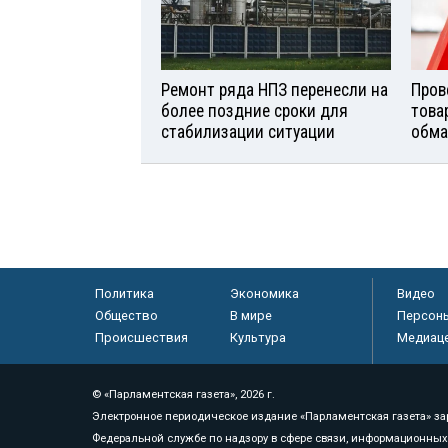
Ремонт ряда НПЗ перенесли на
Пров
более поздние сроки для
това
стабилизации ситуации
обма
Политика
Экономика
Видео
Общество
В мире
Персон
Происшествия
Культура
Медиац
© «Парламентская газета», 2026 г.
Электронное периодическое издание «Парламентская газета» за
Федеральной службе по надзору в сфере связи, информационных