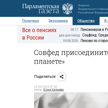
Издание
Федерального Собран
Российской Федераци
Политика
Экономика
Общество
В
Все о пенсиях
Фото
Авторы
Персоны
Мнения
Регионы
Пенсионеров в Р
08:17
Соцфонд: Средн
два дня назад
в России
Пенсию по старо
04.08.2026
Совфед присоединитс
планете»
Поделиться
25.03.2023 07:00
Автор:
Юлия Катенёва