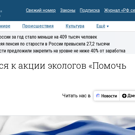
Свежий номер
Законы
Подписка
Журнал «РФ с
ия
и
 мире
Происшествия
Культура
Ещё
Медиацентр
Интервью
Колумнисты
Делова
оссии за год стало меньше на 409 тысяч человек
эксперт
яя пенсия по старости в России превысила 27,2 тысячи
сти предложили закрепить на уровне не ниже 40% от заработка
я к акции экологов «Помочь
Читать нас в