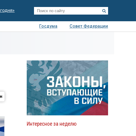
егодня»
Госдума
Совет Федерации
я
Авто
Недвижимость
Технологии
иза
Интересное за неделю