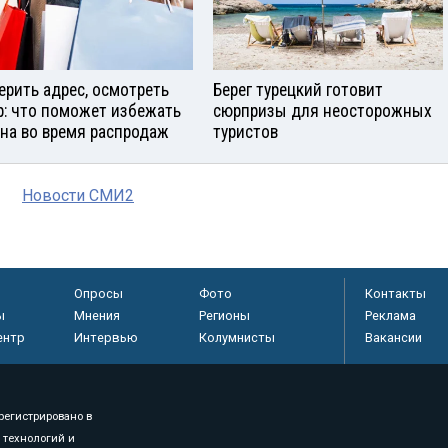
ерить адрес, осмотреть
Берег турецкий готовит
р: что поможет избежать
сюрпризы для неосторожных
на во время распродаж
туристов
Новости СМИ2
Опросы
Фото
Контакты
ы
Мнения
Регионы
Реклама
ентр
Интервью
Колумнисты
Вакансии
регистрировано в
 технологий и