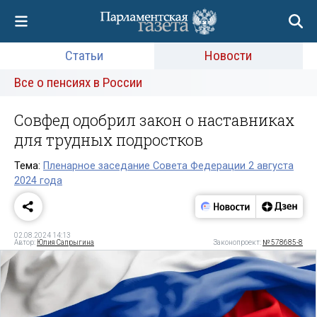
Статьи
Новости
Все о пенсиях в России
Совфед одобрил закон о наставниках
для трудных подростков
Тема:
Пленарное заседание Совета Федерации 2 августа
2024 года
02.08.2024 14:13
Автор:
Юлия Сапрыгина
Законопроект:
№ 578685-8