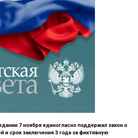
едании 7 ноября единогласно поддержал закон о
й и срок заключения 3 года за фиктивную