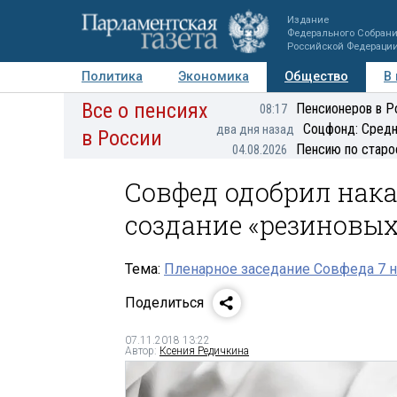
Издание
Федерального Собран
Российской Федераци
Политика
Экономика
Общество
В
Все о пенсиях
Фото
Авторы
Персоны
Мнения
Регионы
Пенсионеров в Р
08:17
Соцфонд: Средн
два дня назад
в России
Пенсию по старо
04.08.2026
Совфед одобрил нака
создание «резиновых
Тема:
Пленарное заседание Совфеда 7 
Поделиться
07.11.2018 13:22
Автор:
Ксения Редичкина