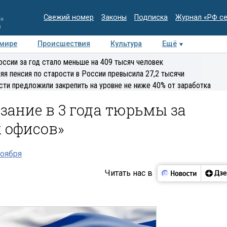
Свежий номер
Законы
Подписка
Журнал «РФ с
ия
и
 мире
Происшествия
Культура
Ещё
Медиацентр
Интервью
Колумнисты
Делова
оссии за год стало меньше на 409 тысяч человек
эксперт
яя пенсия по старости в России превысила 27,2 тысячи
сти предложили закрепить на уровне не ниже 40% от заработка
зание в 3 года тюрьмы за
 офисов»
ноября
Читать нас в