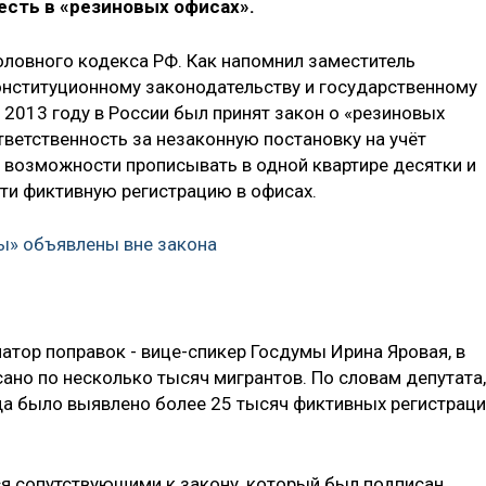
есть в «резиновых офисах».
оловного кодекса РФ. Как напомнил заместитель
онституционному законодательству и государственному
 2013 году в России был принят закон о «резиновых
тветственность за незаконную постановку на учёт
 возможности прописывать в одной квартире десятки и
сти фиктивную регистрацию в офисах.
ы» объявлены вне закона
атор поправок - вице-спикер Госдумы Ирина Яровая, в
ано по несколько тысяч мигрантов. По словам депутата,
да было выявлено более 25 тысяч фиктивных регистрац
я сопутствующими к закону, который был подписан