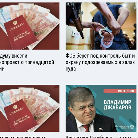
сдуму внесли
ФСБ берет под контроль быт и
нопроект о тринадцатой
охрану подозреваемых в залах
ии
суда
торым пенсионерам
Владимир Джабаров — о том,