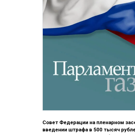
Совет Федерации на пленарном зас
введении штрафа в 500 тысяч рубле