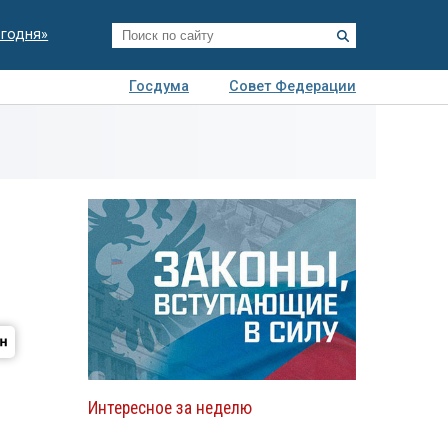
егодня»
Госдума
Совет Федерации
я
Авто
Недвижимость
Технологии
иза
Интересное за неделю