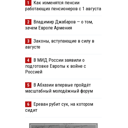
Как изменятся пенсии
1
работающих пенсионеров с 1 августа
Владимир Джабаров — о том,
2
зачем Европе Армения
Законы, вступающие в силу в
3
августе
В МИД России заявили о
4
подготовке Европы к войне с
Россией
В Абхазии впервые пройдёт
5
масштабный молодёжный форум
Ереван рубит сук, на котором
6
сидит