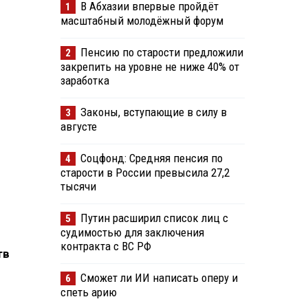
В Абхазии впервые пройдёт
1
масштабный молодёжный форум
Пенсию по старости предложили
2
закрепить на уровне не ниже 40% от
заработка
Законы, вступающие в силу в
3
августе
Соцфонд: Средняя пенсия по
4
старости в России превысила 27,2
тысячи
Путин расширил список лиц с
5
судимостью для заключения
контракта с ВС РФ
тв
Сможет ли ИИ написать оперу и
6
спеть арию