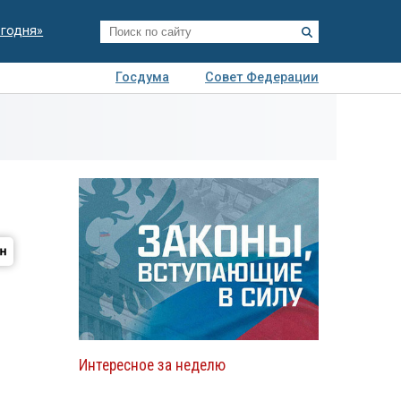
егодня»
Госдума
Совет Федерации
я
Авто
Недвижимость
Технологии
иза
Интересное за неделю