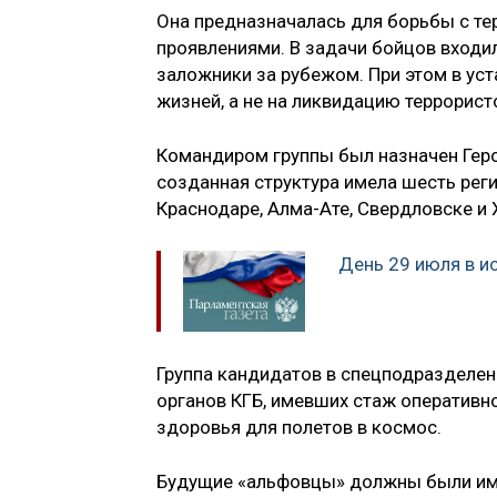
Она предназначалась для борьбы с т
проявлениями. В задачи бойцов входи
заложники за рубежом. При этом в ус
жизней, а не на ликвидацию террорист
Командиром группы был назначен Геро
созданная структура имела шесть рег
Краснодаре, Алма-Ате, Свердловске и 
День 29 июля в и
Группа кандидатов в спецподразделе
органов КГБ, имевших стаж оперативно
здоровья для полетов в космос.
Будущие «альфовцы» должны были име