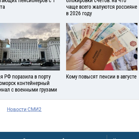
тающих пенсионеров с 1
блокировки счетов: на что
ста
чаще всего жалуются россияне
в 2026 году
я РФ поразила в порту
Кому повысят пенсии в августе
оморск контейнерный
инал с военными грузами
Новости СМИ2