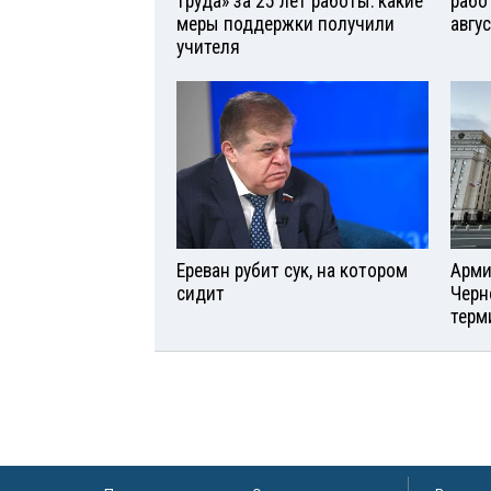
труда» за 25 лет работы: какие
рабо
меры поддержки получили
авгу
учителя
Ереван рубит сук, на котором
Арми
сидит
Черн
терм