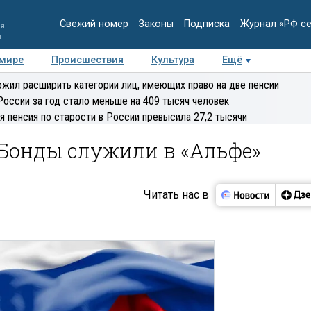
Свежий номер
Законы
Подписка
Журнал «РФ с
ия
и
 мире
Происшествия
Культура
Ещё
Медиацентр
Интервью
Колумнисты
Делова
жил расширить категории лиц, имеющих право на две пенсии
эксперт
России за год стало меньше на 409 тысяч человек
я пенсия по старости в России превысила 27,2 тысячи
Бонды служили в «Альфе»
Читать нас в