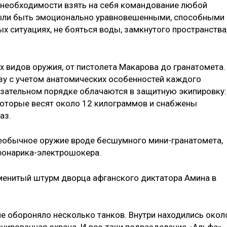
 необходимости взять на себя командование любой
были быть эмоционально уравновешенными, способными
х ситуациях, не бояться воды, замкнутого пространства
х видов оружия, от пистолета Макарова до гранатомета.
зу с учетом анатомических особенностей каждого
язательном порядке облачаются в защитную экипировку:
оторые весят около 12 килограммов и снабжены
аз.
еобычное оружие вроде бесшумного мини-гранатомета,
фонарика-электрошокера.
енитый штурм дворца афганского диктатора Амина в
е обороняло несколько танков. Внутри находились окол