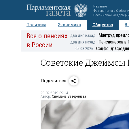
Издание
Федерального Собран
Российской Федераци
Политика
Экономика
Общество
В
Все о пенсиях
Фото
Авторы
Персоны
Мнения
Регионы
Минтруд предло
два дня назад
Пенсионеров в 
два дня назад
в России
Соцфонд: Средня
05.08.2026
Советские Джеймсы 
Поделиться
29.07.2019 09:14
Автор:
Светлана Заверняева