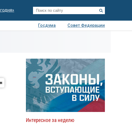
егодня»
Госдума
Совет Федерации
я
Авто
Недвижимость
Технологии
иза
Интересное за неделю