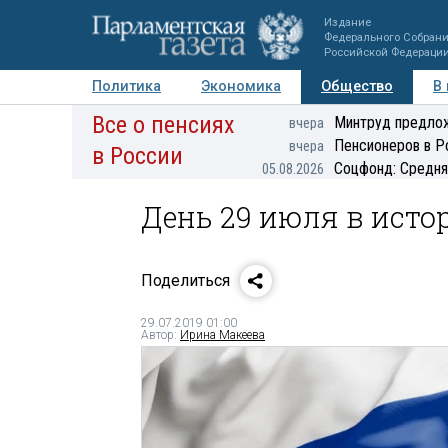
Издание
Федерального Собран
Российской Федераци
Политика
Экономика
Общество
В
Все о пенсиях
Фото
Авторы
Персоны
Мнения
Регионы
Минтруд предлож
вчера
Пенсионеров в Р
вчера
в России
Соцфонд: Средня
05.08.2026
День 29 июля в исто
Поделиться
29.07.2019 01:00
Автор:
Ирина Макеева