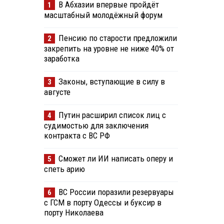
В Абхазии впервые пройдёт
1
масштабный молодёжный форум
Пенсию по старости предложили
2
закрепить на уровне не ниже 40% от
заработка
Законы, вступающие в силу в
3
августе
Путин расширил список лиц с
4
судимостью для заключения
контракта с ВС РФ
Сможет ли ИИ написать оперу и
5
спеть арию
ВС России поразили резервуары
6
с ГСМ в порту Одессы и буксир в
порту Николаева