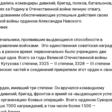
ались командиры дивизий, бригад, полков, батальонов,
ях за Родину в Отечественной войне личную отвагу,
ндованием обеспечивающие успешные действия своих
нной войны орденом Александра Невского
век.
ачальники, проявившие выдающиеся способности в
правлении войсками. Это единственная советская награ
ь в разное время: первоначально было учреждено две
ещё одна. Всего за годы Великой Отечественной войны
узова I степени, 3325 — II степени, 3328 — III степени.
нских частей и соединений прикрепили этот орден к сво
рден, имевший три степени. Он вручался командному
, дивизий, бригад, фронтов и армий за «выдающиеся успе
ю организацию боевых операций». Всего орденом Суворо
е 7000 награждений, в том числе более 1500 —
ной Армии.