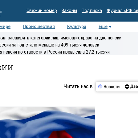
Свежий номер
Законы
Подписка
Журнал «РФ с
ия
и
 мире
Происшествия
Культура
Ещё
Медиацентр
Интервью
Колумнисты
Делова
ил расширить категории лиц, имеющих право на две пенсии
эксперт
оссии за год стало меньше на 409 тысяч человек
я пенсия по старости в России превысила 27,2 тысячи
рии
Читать нас в