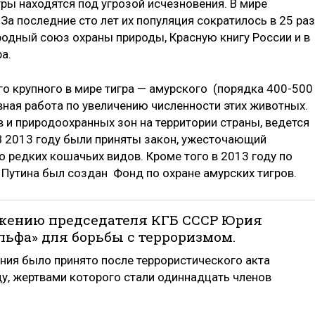
ры находятся под угрозой исчезновения. В мире
За последние сто лет их популяция сократилось в 25 раз
родный союз охраны природы, Красную книгу России и в
ира.
го крупного в мире тигра — амурского (порядка 400-500
вная работа по увеличению численности этих животных.
и природоохранных зон на территории страны, ведется
 В 2013 году были приняты закон, ужесточающий
о редких кошачьих видов. Кроме того в 2013 году по
Путина был создан Фонд по охране амурских тигров.
оряжению председателя КГБ СССР Юрия
льфа» для борьбы с терроризмом.
ния было принято после террористического акта
у, жертвами которого стали одиннадцать членов