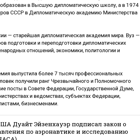
еобразован в Высшую дипломатическую школу, а в 1974
тров СССР в Дипломатическую академию Министерства
и — старейшая дипломатическая академия мира. Вуз —
ров подготовки и переподготовки дипломатических
ународных отношений, экономики, политологии и
емия выпустила более 7 тысяч профессиональных
ловек получили ранг Чрезвычайного и Полномочного
ие посты в Совете Федерации, Государственной Думе,
нистерствах и ведомствах, субъектах Федерации,
листами, бизнесменами.
т США Дуайт Эйзенхауэр подписал закон о
авления по аэронавтике и исследованию
НАСА).