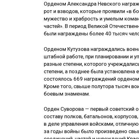
Орденом Александра Невского награжд
рот и взводов, которые проявили «в бо
мужество и храбрость и умелым кома
частей». В период Великой Отечестве
были награждены более 40 тысяч чело
Орденом Кутузова награждались воен
штабной работе, при планировании и у
разные степени, которого учреждалис
степени, а позднее была установлена 
состоялось 669 награждений орденом Кут
Кроме того, свыше полутора тысяч вои
боевым знаменам.
Орден Суворова — первый советский о
составу полков, батальонов, корпусов
в деле управления войсками, отличну
за годы войны было произведено свыш
соединений, частей и учреждений Крас